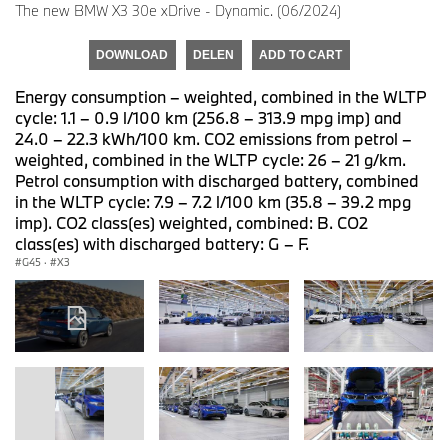
The new BMW X3 30e xDrive - Dynamic. (06/2024)
DOWNLOAD
DELEN
ADD TO CART
Energy consumption – weighted, combined in the WLTP
cycle: 1.1 – 0.9 l/100 km (256.8 – 313.9 mpg imp) and
24.0 – 22.3 kWh/100 km. CO2 emissions from petrol –
weighted, combined in the WLTP cycle: 26 – 21 g/km.
Petrol consumption with discharged battery, combined
in the WLTP cycle: 7.9 – 7.2 l/100 km (35.8 – 39.2 mpg
imp). CO2 class(es) weighted, combined: B. CO2
class(es) with discharged battery: G – F.
G45
·
X3