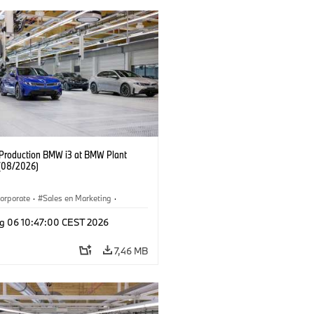
f Production BMW i3 at BMW Plant
(08/2026)
orporate
·
Sales en Marketing
·
ken
·
Locaties
·
i3
·
BMW i
g 06 10:47:00 CEST 2026
7,46 MB