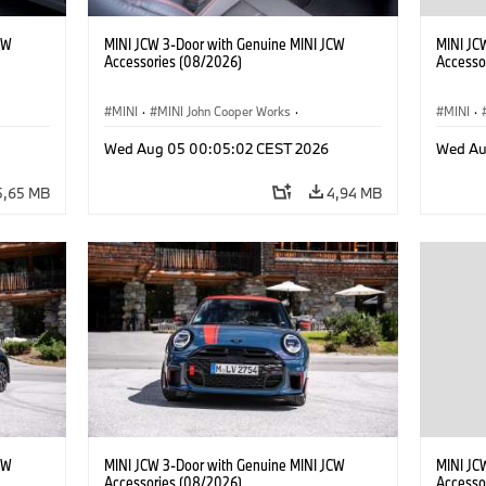
CW
MINI JCW 3-Door with Genuine MINI JCW
MINI JC
Accessories (08/2026)
Accesso
MINI
·
MINI John Cooper Works
·
MINI
·
res
John Cooper Works
·
Opties, Accessoires
John C
Wed Aug 05 00:05:02 CEST 2026
Wed Au
5,65 MB
4,94 MB
CW
MINI JCW 3-Door with Genuine MINI JCW
MINI JC
Accessories (08/2026)
Accesso