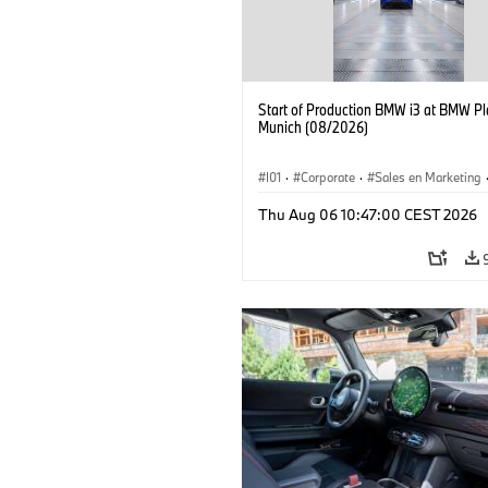
Start of Production BMW i3 at BMW Pl
Munich (08/2026)
I01
·
Corporate
·
Sales en Marketing
Fabrieken
·
Locaties
·
i3
·
BMW i
Thu Aug 06 10:47:00 CEST 2026