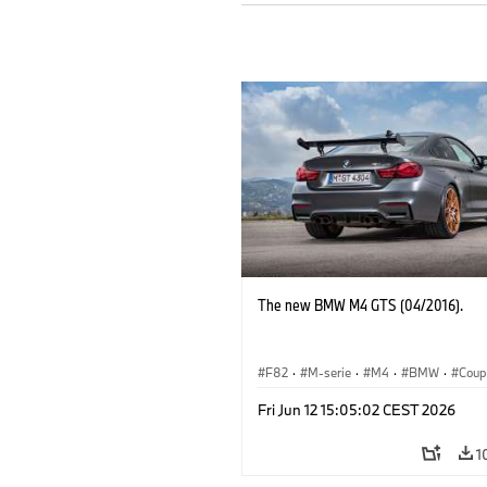
The new BMW M4 GTS (04/2016).
F82
·
M-serie
·
M4
·
BMW
·
Coup
Fri Jun 12 15:05:02 CEST 2026
1