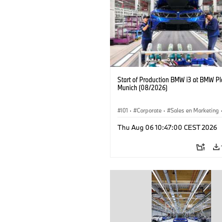
Start of Production BMW i3 at BMW Pl
Munich (08/2026)
I01
·
Corporate
·
Sales en Marketing
Fabrieken
·
Locaties
·
i3
·
BMW i
Thu Aug 06 10:47:00 CEST 2026