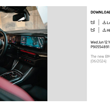
DOWNLOAD
L
H
Wed Jun 12 
P90554891
The new BMW
(06/2024)