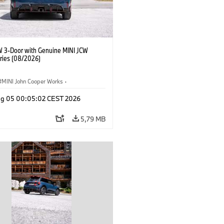
W 3-Door with Genuine MINI JCW
ries (08/2026)
MINI John Cooper Works
·
ooper Works
·
Opties, Accessoires
g 05 00:05:02 CEST 2026
5,79 MB