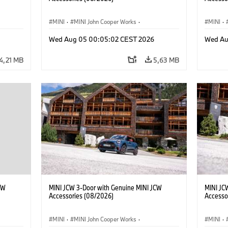
MINI
·
MINI John Cooper Works
·
MINI
·
res
John Cooper Works
·
Opties, Accessoires
John C
Wed Aug 05 00:05:02 CEST 2026
Wed Au
4,21 MB
5,63 MB
CW
MINI JCW 3-Door with Genuine MINI JCW
MINI JC
Accessories (08/2026)
Accesso
MINI
·
MINI John Cooper Works
·
MINI
·