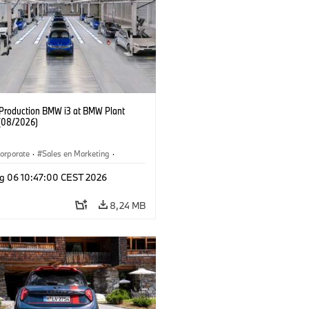
f Production BMW i3 at BMW Plant
(08/2026)
orporate
·
Sales en Marketing
·
ken
·
Locaties
·
i3
·
BMW i
g 06 10:47:00 CEST 2026
8,24 MB