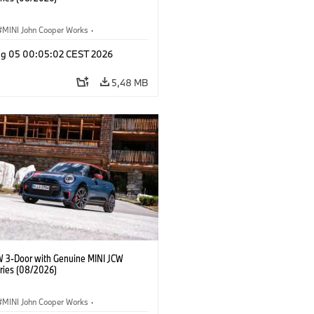
MINI John Cooper Works
·
ooper Works
·
Opties, Accessoires
g 05 00:05:02 CEST 2026
5,48 MB
W 3-Door with Genuine MINI JCW
ries (08/2026)
MINI John Cooper Works
·