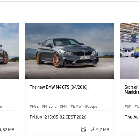
The new BMW M4 GTS (04/2016).
Start o
Munich 
é
F82
·
M-serie
·
M4
·
BMW
·
Coupé
I01
·
C
Fabrie
Fri Jun 12 15:05:02 CEST 2026
Thu Au
0,62 MB
9,7 MB