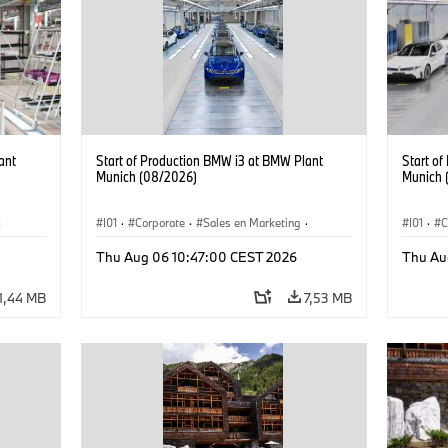
ant
Start of Production BMW i3 at BMW Plant
Start o
Munich (08/2026)
Munich 
·
I01
·
Corporate
·
Sales en Marketing
·
I01
·
C
Fabrieken
·
Locaties
·
i3
·
BMW i
Fabrie
Thu Aug 06 10:47:00 CEST 2026
Thu Au
1,44 MB
7,53 MB