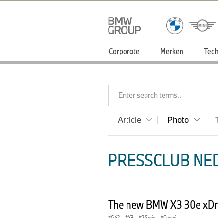
Corporate
Merken
Tech
Enter search terms...
Article
Photo
PRESSCLUB NED
The new BMW X3 30e xDriv
G42
·
X3
·
2 Serie
·
Coupé