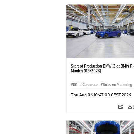
Start of Production BMW i3 at BMW Pl
Munich (08/2026)
I01
·
Corporate
·
Sales en Marketing
Fabrieken
·
Locaties
·
i3
·
BMW i
Thu Aug 06 10:47:00 CEST 2026