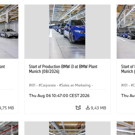
ant
Start of Production BMW i3 at BMW Plant
Start o
Munich (08/2026)
Munich 
·
I01
·
Corporate
·
Sales en Marketing
·
I01
·
C
Fabrieken
·
Locaties
·
i3
·
BMW i
Fabrie
Thu Aug 06 10:47:00 CEST 2026
Thu Au
9,75 MB
9,43 MB