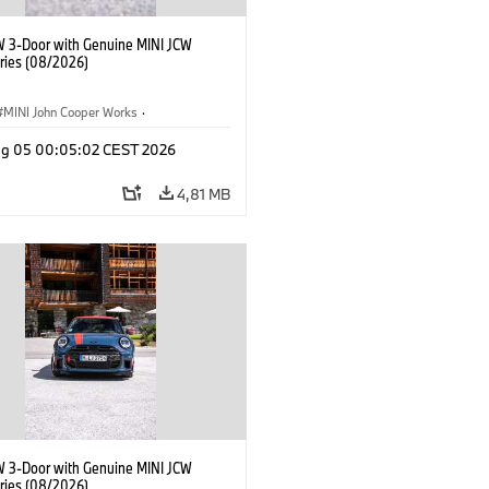
W 3-Door with Genuine MINI JCW
ries (08/2026)
MINI John Cooper Works
·
ooper Works
·
Opties, Accessoires
g 05 00:05:02 CEST 2026
4,81 MB
W 3-Door with Genuine MINI JCW
ries (08/2026)