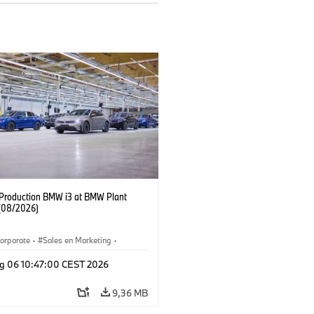
f Production BMW i3 at BMW Plant
(08/2026)
orporate
·
Sales en Marketing
·
ken
·
Locaties
·
i3
·
BMW i
g 06 10:47:00 CEST 2026
9,36 MB