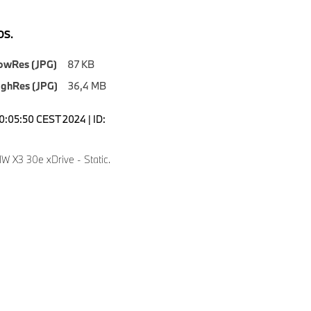
S.
owRes (JPG)
87 KB
ighRes (JPG)
36,4 MB
10:05:50 CEST 2024 | ID:
 X3 30e xDrive - Static.