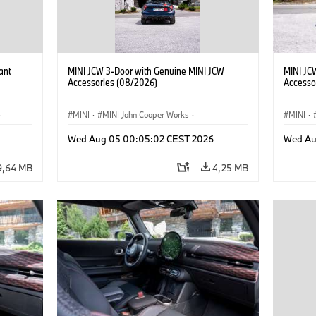
ant
MINI JCW 3-Door with Genuine MINI JCW
MINI JC
Accessories (08/2026)
Accesso
·
MINI
·
MINI John Cooper Works
·
MINI
·
John Cooper Works
·
Opties, Accessoires
John C
Wed Aug 05 00:05:02 CEST 2026
Wed Au
9,64 MB
4,25 MB