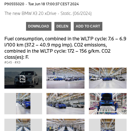
P90555020
·
Tue Jun 18 17:00:37 CEST 2024
The new BMW X3 20 xDrive - Static. (06/2024)
DOWNLOAD
DELEN
ADD TO CART
Fuel consumption, combined in the WLTP cycle: 7.6 – 6.9
l/100 km (37.2 – 40.9 mpg imp). CO2 emissions,
combined in the WLTP cycle: 172 – 156 g/km. CO2
class(es): F.
G45
·
X3