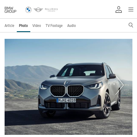
Article
Photo
Video
TV Footage
Audio