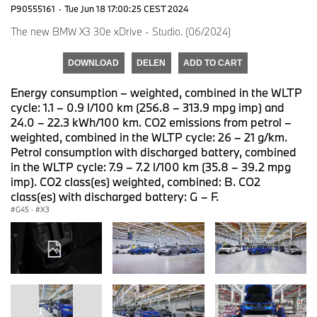
P90555161
·
Tue Jun 18 17:00:25 CEST 2024
The new BMW X3 30e xDrive - Studio. (06/2024)
DOWNLOAD
DELEN
ADD TO CART
Energy consumption – weighted, combined in the WLTP
cycle: 1.1 – 0.9 l/100 km (256.8 – 313.9 mpg imp) and
24.0 – 22.3 kWh/100 km. CO2 emissions from petrol –
weighted, combined in the WLTP cycle: 26 – 21 g/km.
Petrol consumption with discharged battery, combined
in the WLTP cycle: 7.9 – 7.2 l/100 km (35.8 – 39.2 mpg
imp). CO2 class(es) weighted, combined: B. CO2
class(es) with discharged battery: G – F.
G45
·
X3