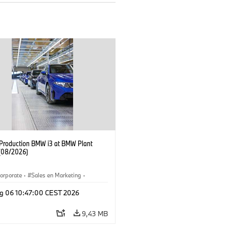
f Production BMW i3 at BMW Plant
(08/2026)
orporate
·
Sales en Marketing
·
ken
·
Locaties
·
i3
·
BMW i
g 06 10:47:00 CEST 2026
9,43 MB