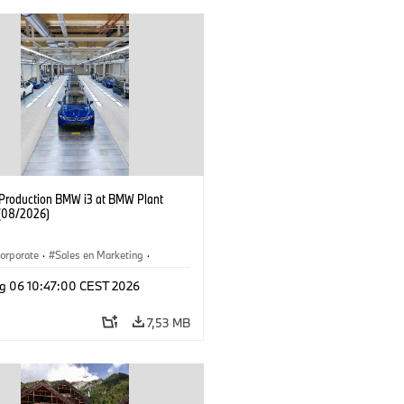
f Production BMW i3 at BMW Plant
(08/2026)
orporate
·
Sales en Marketing
·
ken
·
Locaties
·
i3
·
BMW i
g 06 10:47:00 CEST 2026
7,53 MB