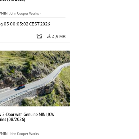
MINI John Cooper Works
·
ooper Works
·
Opties, Accessoires
g 05 00:05:02 CEST 2026
4,5 MB
W 3-Door with Genuine MINI JCW
ries (08/2026)
MINI John Cooper Works
·