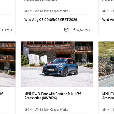
MINI
·
MINI John Cooper Works
·
MINI
·
res
John Cooper Works
·
Opties, Accessoires
John C
Wed Aug 05 00:05:02 CEST 2026
Wed Au
5,48 MB
4,67 MB
CW
MINI JCW 3-Door with Genuine MINI JCW
MINI JC
Accessories (08/2026)
Accesso
MINI
·
MINI John Cooper Works
·
MINI
·