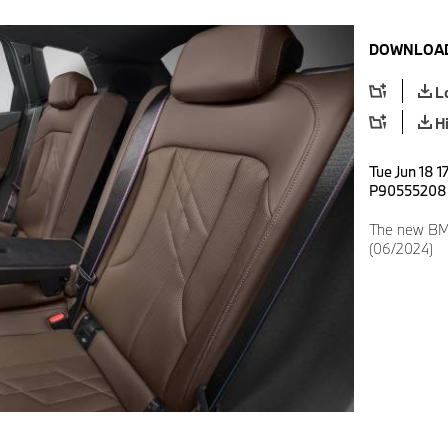
DOWNLOAD
L
H
Tue Jun 18 1
P90555208
The new BMW
(06/2024)