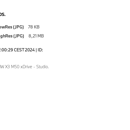
S.
owRes (JPG)
78 KB
ighRes (JPG)
8,21 MB
7:00:29 CEST 2024 | ID:
 X3 M50 xDrive - Studio.