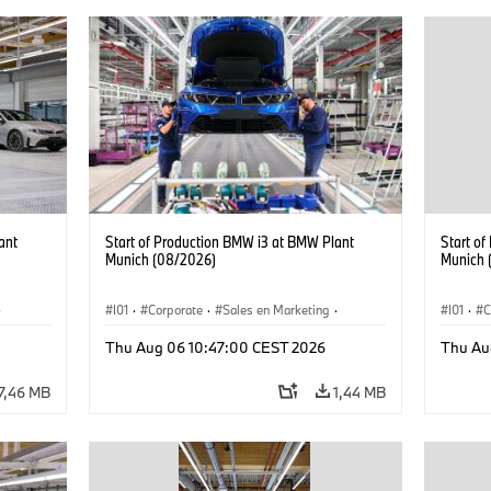
ant
Start of Production BMW i3 at BMW Plant
Start o
Munich (08/2026)
Munich 
·
I01
·
Corporate
·
Sales en Marketing
·
I01
·
C
Fabrieken
·
Locaties
·
i3
·
BMW i
Fabrie
Thu Aug 06 10:47:00 CEST 2026
Thu Au
7,46 MB
1,44 MB