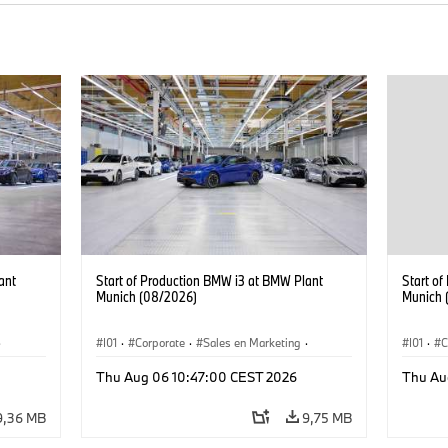
ant
Start of Production BMW i3 at BMW Plant
Start o
Munich (08/2026)
Munich 
·
I01
·
Corporate
·
Sales en Marketing
·
I01
·
C
Fabrieken
·
Locaties
·
i3
·
BMW i
Fabrie
Thu Aug 06 10:47:00 CEST 2026
Thu Au
9,36 MB
9,75 MB