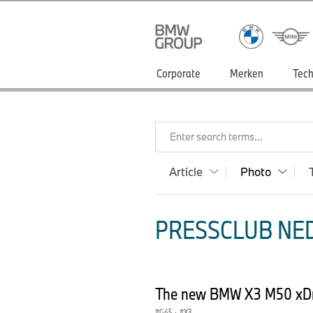
Corporate
Merken
Tech
Enter search terms...
Article
Photo
PRESSCLUB NED
The new BMW X3 M50 xDri
G45
·
X3