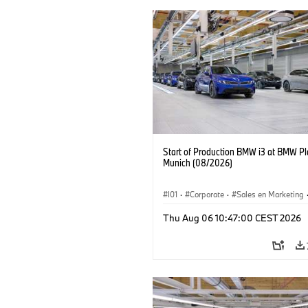
Start of Production BMW i3 at BMW Pl
Munich (08/2026)
I01
·
Corporate
·
Sales en Marketing
Fabrieken
·
Locaties
·
i3
·
BMW i
Thu Aug 06 10:47:00 CEST 2026