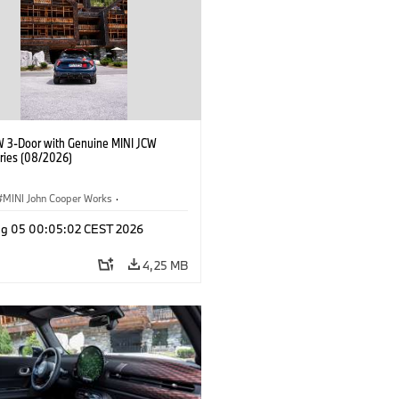
W 3-Door with Genuine MINI JCW
ries (08/2026)
MINI John Cooper Works
·
ooper Works
·
Opties, Accessoires
g 05 00:05:02 CEST 2026
4,25 MB