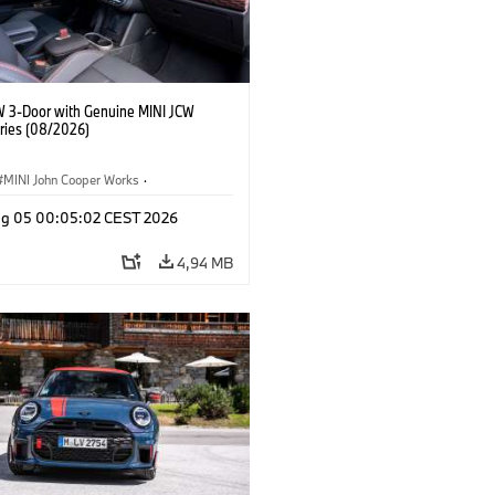
W 3-Door with Genuine MINI JCW
ries (08/2026)
MINI John Cooper Works
·
ooper Works
·
Opties, Accessoires
g 05 00:05:02 CEST 2026
4,94 MB