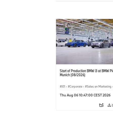
Start of Production BMW i3 at BMW Pl
Munich (08/2026)
I01
·
Corporate
·
Sales en Marketing
Fabrieken
·
Locaties
·
i3
·
BMW i
Thu Aug 06 10:47:00 CEST 2026