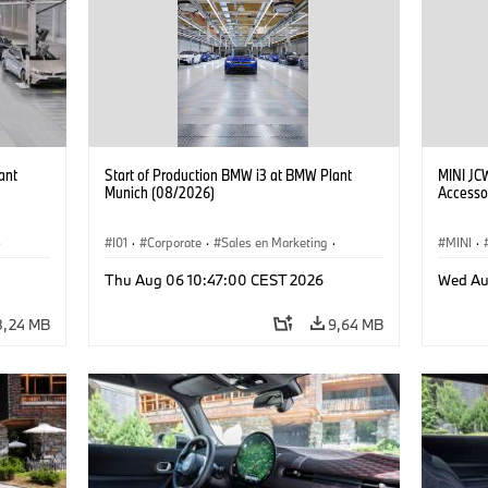
ant
Start of Production BMW i3 at BMW Plant
MINI JC
Munich (08/2026)
Accesso
·
I01
·
Corporate
·
Sales en Marketing
·
MINI
·
Fabrieken
·
Locaties
·
i3
·
BMW i
John C
Thu Aug 06 10:47:00 CEST 2026
Wed Au
8,24 MB
9,64 MB