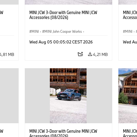
CW
MINI JCW 3-Door with Genuine MINI JCW
MINI JC
Accessories (08/2026)
Accesso
MINI
·
MINI John Cooper Works
·
MINI
·
res
John Cooper Works
·
Opties, Accessoires
John C
Wed Aug 05 00:05:02 CEST 2026
Wed Au
4,81 MB
4,21 MB
CW
MINI JCW 3-Door with Genuine MINI JCW
MINI JC
Accessories (08/2026)
Accesso