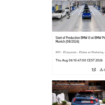
Start of Production BMW i3 at BMW Pl
Munich (08/2026)
I01
·
Corporate
·
Sales en Marketing
Fabrieken
·
Locaties
·
i3
·
BMW i
Thu Aug 06 10:47:00 CEST 2026