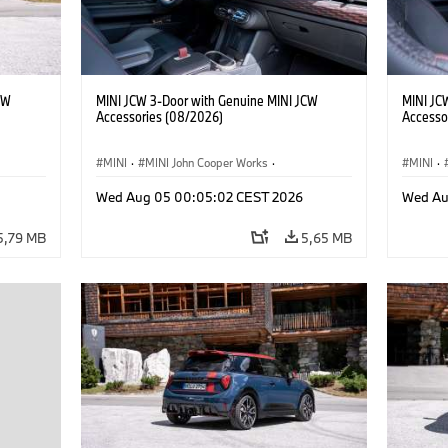
CW
MINI JCW 3-Door with Genuine MINI JCW
MINI JC
Accessories (08/2026)
Accesso
MINI
·
MINI John Cooper Works
·
MINI
·
res
John Cooper Works
·
Opties, Accessoires
John C
Wed Aug 05 00:05:02 CEST 2026
Wed Au
5,79 MB
5,65 MB