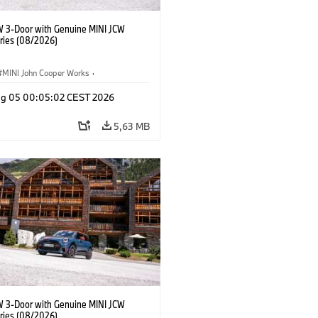
W 3-Door with Genuine MINI JCW
ries (08/2026)
MINI John Cooper Works
·
ooper Works
·
Opties, Accessoires
g 05 00:05:02 CEST 2026
5,63 MB
W 3-Door with Genuine MINI JCW
ries (08/2026)