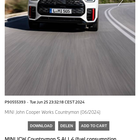
P90555393
·
Tue Jun 25 23:32:18 CEST 2024
MINI John Cooper Works Countryman (06/2024)
DOWNLOAD
DELEN
ADD TO CART
MINI JCW Countryman S ALL4 (fuel consumption