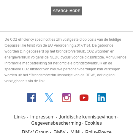
SEARCH MORE
De CO2 efficiency specificaties zijn vastgesteld op basis van de huidige
toepasselijke tekst van de EU Verordening 2017/1151. De getoonde
waarden zijn gebaseerd op het brandstofverbruik, CO2 waarden en
energieverbruik volgens de NEDC cyclus voor de classificatie. Aanvullende
informatie met betrekking tot het officiële brandstofverbruik en de
specifieke CO2 uitstoot van nieuwe personenvoertuigen kan verkregen
worden uit het “Brandstofverbruiksboekje van de RDW”, dat digitaal
verkrijgbaar
is via de link
.
Links
Impressum
Juridische kennisgevingen
Gegevensbescherming
Cookies
BMW Group
BMW
MINI
Rolls-Royce