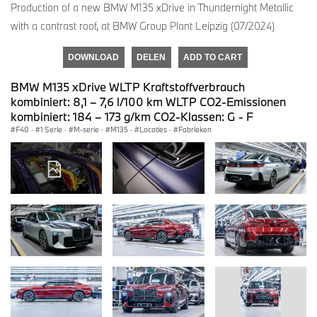
Production of a new BMW M135 xDrive in Thundernight Metallic
with a contrast roof, at BMW Group Plant Leipzig (07/2024)
DOWNLOAD
DELEN
ADD TO CART
BMW M135 xDrive WLTP Kraftstoffverbrauch
kombiniert: 8,1 – 7,6 l/100 km WLTP CO2-Emissionen
kombiniert: 184 – 173 g/km CO2-Klassen: G - F
F40
·
1 Serie
·
M-serie
·
M135
·
Locaties
·
Fabrieken