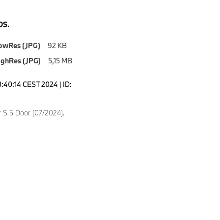
S.
owRes (JPG)
92 KB
ighRes (JPG)
5,15 MB
3:40:14 CEST 2024 | ID:
 S 5 Door (07/2024).