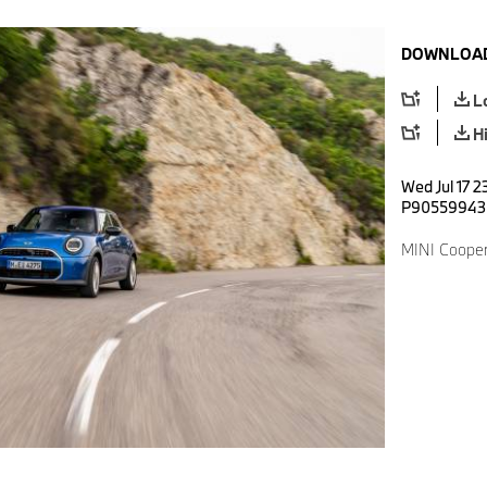
DOWNLOAD
L
H
Wed Jul 17 2
P90559943
MINI Cooper