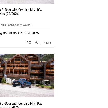
W 3-Door with Genuine MINI JCW
ries (08/2026)
MINI John Cooper Works
·
ooper Works
·
Opties, Accessoires
g 05 00:05:02 CEST 2026
5,63 MB
W 3-Door with Genuine MINI JCW
ries (08/2026)