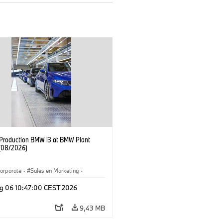
f Production BMW i3 at BMW Plant
(08/2026)
orporate
·
Sales en Marketing
·
ken
·
Locaties
·
i3
·
BMW i
g 06 10:47:00 CEST 2026
9,43 MB