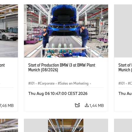
ant
Start of Production BMW i3 at BMW Plant
Start o
Munich (08/2026)
Munich 
·
I01
·
Corporate
·
Sales en Marketing
·
I01
·
C
Fabrieken
·
Locaties
·
i3
·
BMW i
Fabrie
Thu Aug 06 10:47:00 CEST 2026
Thu Au
7,46 MB
1,44 MB