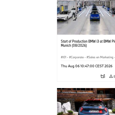
Start of Production BMW i3 at BMW Pl
Munich (08/2026)
I01
·
Corporate
·
Sales en Marketing
Fabrieken
·
Locaties
·
i3
·
BMW i
Thu Aug 06 10:47:00 CEST 2026