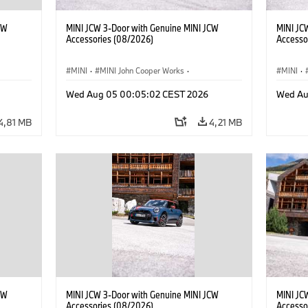
CW
MINI JCW 3-Door with Genuine MINI JCW
MINI JC
Accessories (08/2026)
Accesso
MINI
·
MINI John Cooper Works
·
MINI
·
res
John Cooper Works
·
Opties, Accessoires
John C
Wed Aug 05 00:05:02 CEST 2026
Wed Au
4,81 MB
4,21 MB
CW
MINI JCW 3-Door with Genuine MINI JCW
MINI JC
Accessories (08/2026)
Accesso