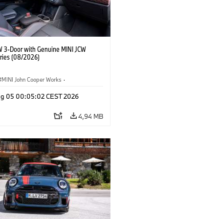
W 3-Door with Genuine MINI JCW
ries (08/2026)
MINI John Cooper Works
·
ooper Works
·
Opties, Accessoires
g 05 00:05:02 CEST 2026
4,94 MB