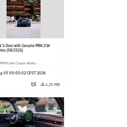
W 3-Door with Genuine MINI JCW
ries (08/2026)
MINI John Cooper Works
·
ooper Works
·
Opties, Accessoires
g 05 00:05:02 CEST 2026
4,25 MB