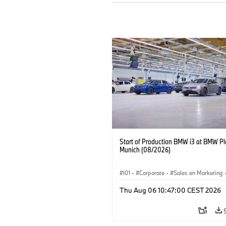
Start of Production BMW i3 at BMW Pl
Munich (08/2026)
I01
·
Corporate
·
Sales en Marketing
Fabrieken
·
Locaties
·
i3
·
BMW i
Thu Aug 06 10:47:00 CEST 2026