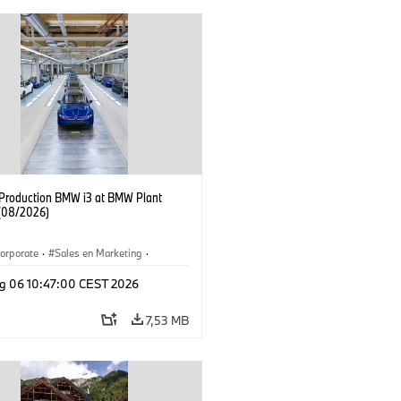
f Production BMW i3 at BMW Plant
(08/2026)
orporate
·
Sales en Marketing
·
ken
·
Locaties
·
i3
·
BMW i
g 06 10:47:00 CEST 2026
7,53 MB