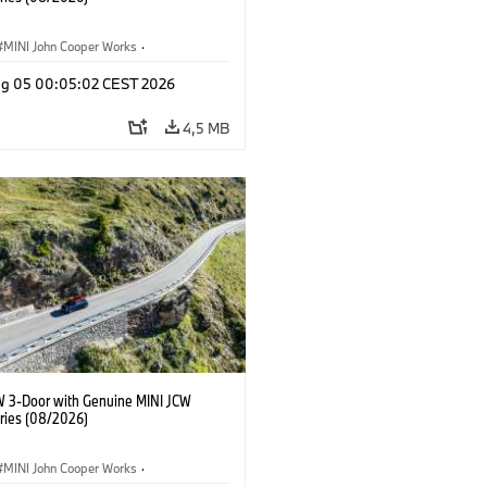
MINI John Cooper Works
·
ooper Works
·
Opties, Accessoires
g 05 00:05:02 CEST 2026
4,5 MB
W 3-Door with Genuine MINI JCW
ries (08/2026)
MINI John Cooper Works
·