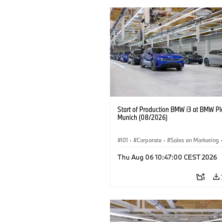
Start of Production BMW i3 at BMW Pl
Munich (08/2026)
I01
·
Corporate
·
Sales en Marketing
Fabrieken
·
Locaties
·
i3
·
BMW i
Thu Aug 06 10:47:00 CEST 2026