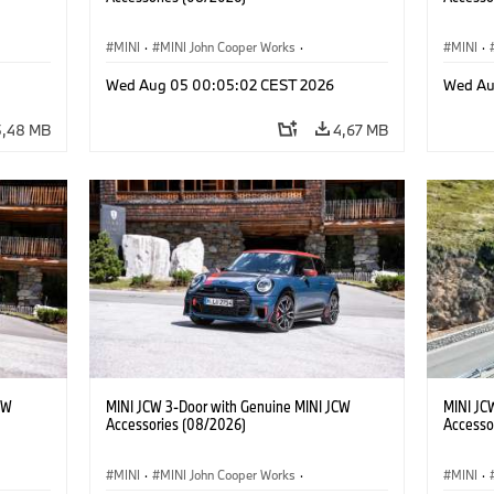
MINI
·
MINI John Cooper Works
·
MINI
·
res
John Cooper Works
·
Opties, Accessoires
John C
Wed Aug 05 00:05:02 CEST 2026
Wed Au
5,48 MB
4,67 MB
CW
MINI JCW 3-Door with Genuine MINI JCW
MINI JC
Accessories (08/2026)
Accesso
MINI
·
MINI John Cooper Works
·
MINI
·