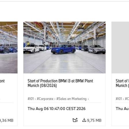
ant
Start of Production BMW i3 at BMW Plant
Start o
Munich (08/2026)
Munich 
·
I01
·
Corporate
·
Sales en Marketing
·
I01
·
C
Fabrieken
·
Locaties
·
i3
·
BMW i
Fabrie
Thu Aug 06 10:47:00 CEST 2026
Thu Au
9,36 MB
9,75 MB