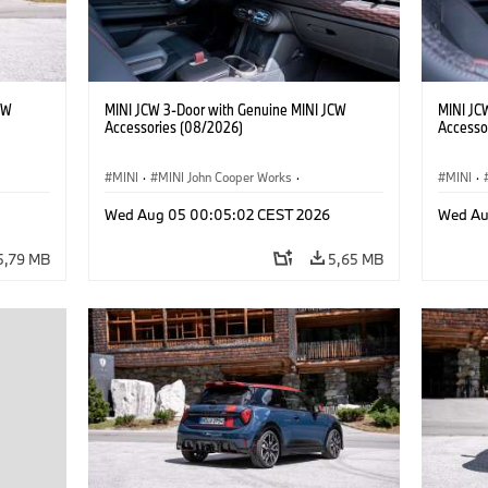
CW
MINI JCW 3-Door with Genuine MINI JCW
MINI JC
Accessories (08/2026)
Accesso
MINI
·
MINI John Cooper Works
·
MINI
·
res
John Cooper Works
·
Opties, Accessoires
John C
Wed Aug 05 00:05:02 CEST 2026
Wed Au
5,79 MB
5,65 MB