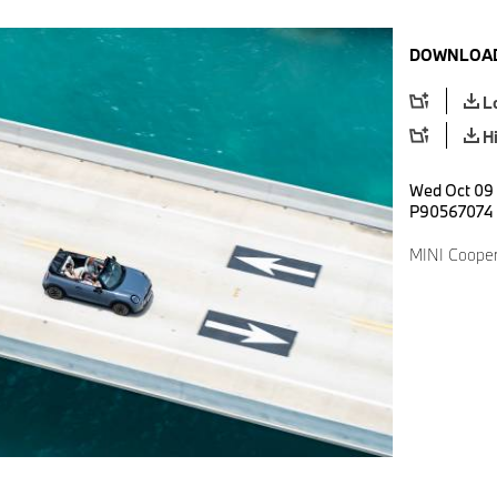
DOWNLOAD
L
H
Wed Oct 09 
P90567074
MINI Cooper 