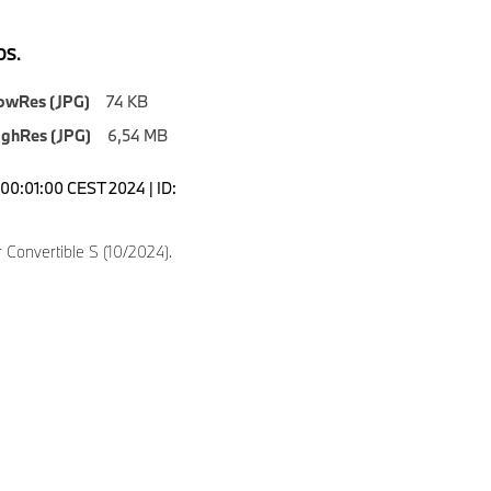
S.
owRes (JPG)
74 KB
ighRes (JPG)
6,54 MB
00:01:00 CEST 2024 | ID:
Convertible S (10/2024).