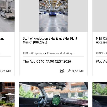
ant
Start of Production BMW i3 at BMW Plant
MINI JC
Munich (08/2026)
Accesso
·
I01
·
Corporate
·
Sales en Marketing
·
MINI
·
Fabrieken
·
Locaties
·
i3
·
BMW i
John C
Thu Aug 06 10:47:00 CEST 2026
Wed Au
8,24 MB
9,64 MB