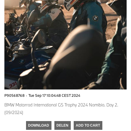
P90568768
·
Tue Sep 17 10:04:48 CEST 2024
BMW Motorrad International GS Trophy 2024 Namibia. Day 2.
(09/2024)
DOWNLOAD
DELEN
ADD TO CART