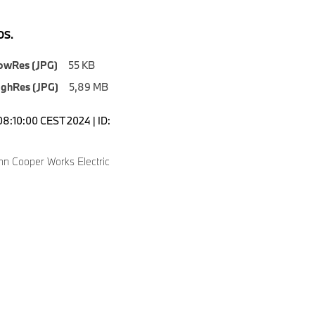
S.
owRes (JPG)
55 KB
ighRes (JPG)
5,89 MB
08:10:00 CEST 2024 | ID:
hn Cooper Works Electric