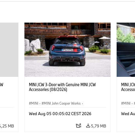
CW
MINI JCW 3-Door with Genuine MINI JCW
MINI JC
Accessories (08/2026)
Accesso
MINI
·
MINI John Cooper Works
·
MINI
·
res
John Cooper Works
·
Opties, Accessoires
John C
Wed Aug 05 00:05:02 CEST 2026
Wed Au
4,25 MB
5,79 MB