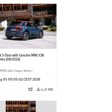
W 3-Door with Genuine MINI JCW
ries (08/2026)
MINI John Cooper Works
·
ooper Works
·
Opties, Accessoires
g 05 00:05:02 CEST 2026
4,21 MB