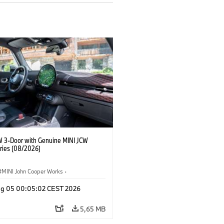
W 3-Door with Genuine MINI JCW
ries (08/2026)
MINI John Cooper Works
·
ooper Works
·
Opties, Accessoires
g 05 00:05:02 CEST 2026
5,65 MB