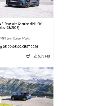
W 3-Door with Genuine MINI JCW
ries (08/2026)
MINI John Cooper Works
·
ooper Works
·
Opties, Accessoires
g 05 00:05:02 CEST 2026
5,75 MB