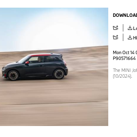
DOWNLOAD
L
H
Mon Oct 14 
P90571664
The MINI Jo
(10/2024).