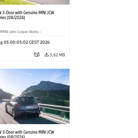
W 3-Door with Genuine MINI JCW
ries (08/2026)
MINI John Cooper Works
·
ooper Works
·
Opties, Accessoires
g 05 00:05:02 CEST 2026
3,62 MB
W 3-Door with Genuine MINI JCW
ries (08/2026)