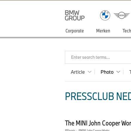
Corporate
Merken
Tech
Enter search terms...
Article
Photo
PRESSCLUB NED
The MINI John Cooper Work
Electric
·
MINI John Cooper Works