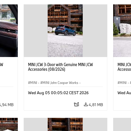
CW
MINI JCW 3-Door with Genuine MINI JCW
MINI JC
Accessories (08/2026)
Accesso
MINI
·
MINI John Cooper Works
·
MINI
·
res
John Cooper Works
·
Opties, Accessoires
John C
Wed Aug 05 00:05:02 CEST 2026
Wed Au
4,94 MB
4,81 MB