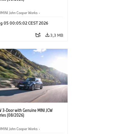
MINI John Cooper Works
·
ooper Works
·
Opties, Accessoires
g 05 00:05:02 CEST 2026
3,3 MB
W 3-Door with Genuine MINI JCW
ries (08/2026)
MINI John Cooper Works
·