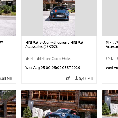
CW
MINI JCW 3-Door with Genuine MINI JCW
MINI JC
Accessories (08/2026)
Accesso
MINI
·
MINI John Cooper Works
·
MINI
·
res
John Cooper Works
·
Opties, Accessoires
John C
Wed Aug 05 00:05:02 CEST 2026
Wed Au
5,63 MB
5,48 MB