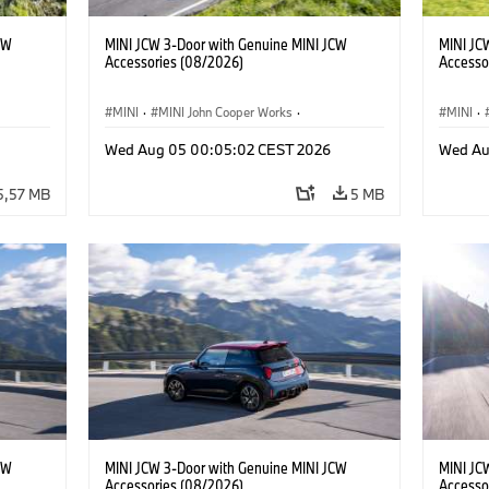
CW
MINI JCW 3-Door with Genuine MINI JCW
MINI JC
Accessories (08/2026)
Accesso
MINI
·
MINI John Cooper Works
·
MINI
·
res
John Cooper Works
·
Opties, Accessoires
John C
Wed Aug 05 00:05:02 CEST 2026
Wed Au
5,57 MB
5 MB
CW
MINI JCW 3-Door with Genuine MINI JCW
MINI JC
Accessories (08/2026)
Accesso