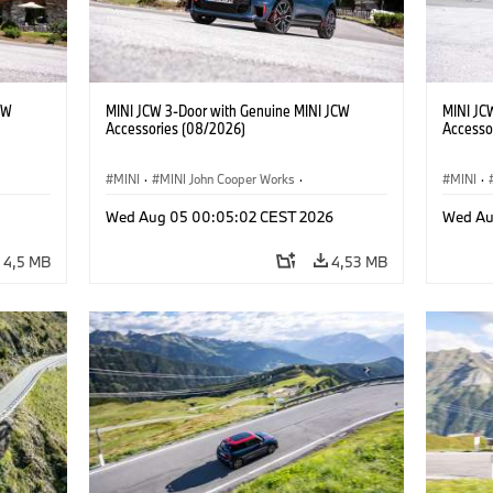
CW
MINI JCW 3-Door with Genuine MINI JCW
MINI JC
Accessories (08/2026)
Accesso
MINI
·
MINI John Cooper Works
·
MINI
·
res
John Cooper Works
·
Opties, Accessoires
John C
Wed Aug 05 00:05:02 CEST 2026
Wed Au
4,5 MB
4,53 MB