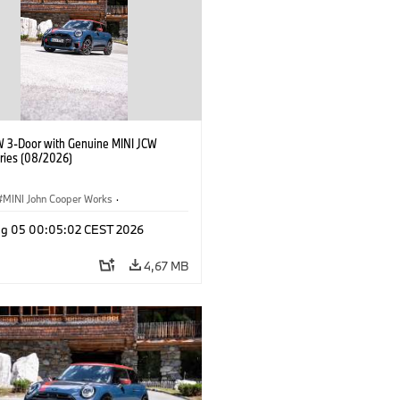
W 3-Door with Genuine MINI JCW
ries (08/2026)
MINI John Cooper Works
·
ooper Works
·
Opties, Accessoires
g 05 00:05:02 CEST 2026
4,67 MB