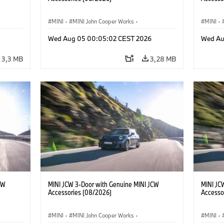
MINI
·
MINI John Cooper Works
·
MINI
·
res
John Cooper Works
·
Opties, Accessoires
John C
Wed Aug 05 00:05:02 CEST 2026
Wed Au
3,3 MB
3,28 MB
CW
MINI JCW 3-Door with Genuine MINI JCW
MINI JC
Accessories (08/2026)
Accesso
MINI
·
MINI John Cooper Works
·
MINI
·