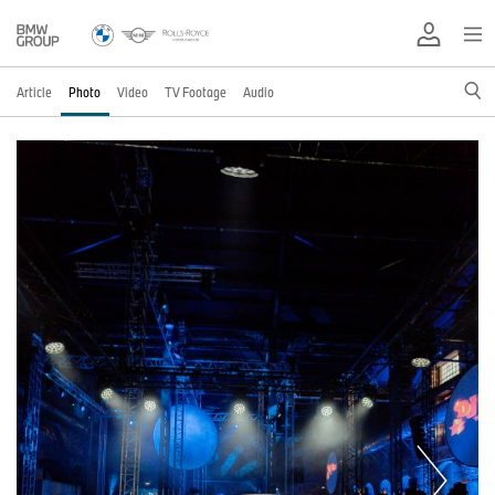
Article
Photo
Video
TV Footage
Audio