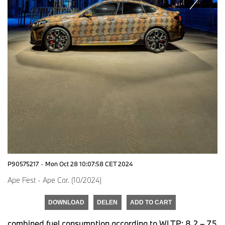
P90575217
·
Mon Oct 28 10:07:58 CET 2024
Ape Fest - Ape Car. (10/2024)
DOWNLOAD
DELEN
ADD TO CART
combined fuel consumption according to WLTP: 8.2 – 7.5