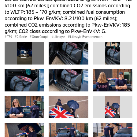
l/100 km (62 miles); combined CO2 emissions according
to WLTP: 185 – 170 g/km; combined fuel consumption
according to Pkw-EnVKV: 8.2 l/100 km (62 miles);
combined CO2 emissions according to Pkw-EnVKV: 185
g/km; CO2 class according to Pkw-EnVKV: G.
F74
·
2 Serie
·
Gran Coupé
·
Lifestyle
·
Lifestyle Evenementen