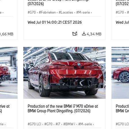
(07/2026)
(07/202
e
·
G70
·
Fabrieken
·
Locaties
·
M-serie
·
G70
·
i7 M70
·
740d
·
7 Serie
·
BMW
i7 M70
Wed Jul 01 14:00:21 CEST 2026
Wed Jul
0,66 MB
4,34 MB
ive at
Production of the new BMW i7 M70 xDrive at
Product
6)
BMW Group Plant Dingolfing. (07/2026)
BMW Gro
rie
·
G70 LCI
·
G70
·
i7
·
BMW i
·
M-serie
·
G70 LC