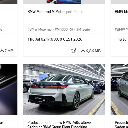
BMW Motorrad M Motorsport Frame
BMW Mot
ie
BMW Motorrad
·
M 1000 RR
·
M-serie
BMW M
Thu Jul 02 17:00:00 CEST 2026
Thu Ju
7 MB
6,86 MB
ve
Production of the new BMW 740d xDrive
Product
.
Sedan at BMW Group Plant Dingolfing.
Sedan a