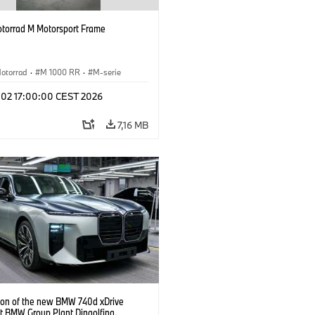
orrad M Motorsport Frame
otorrad
·
M 1000 RR
·
M-serie
l 02 17:00:00 CEST 2026
7,16 MB
ion of the new BMW 740d xDrive
t BMW Group Plant Dingolfing.