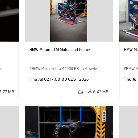
BMW Motorrad M Motorsport Frame
BMW Mot
ie
BMW Motorrad
·
M 1000 RR
·
M-serie
BMW M
Thu Jul 02 17:00:00 CEST 2026
Thu Ju
5,77 MB
6,42 MB