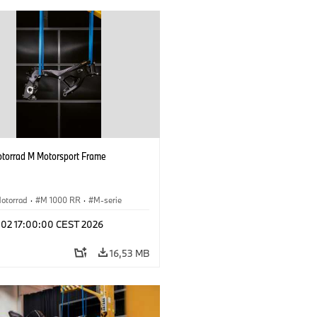
orrad M Motorsport Frame
otorrad
·
M 1000 RR
·
M-serie
l 02 17:00:00 CEST 2026
16,53 MB