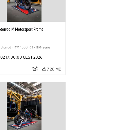
orrad M Motorsport Frame
otorrad
·
M 1000 RR
·
M-serie
l 02 17:00:00 CEST 2026
7,28 MB