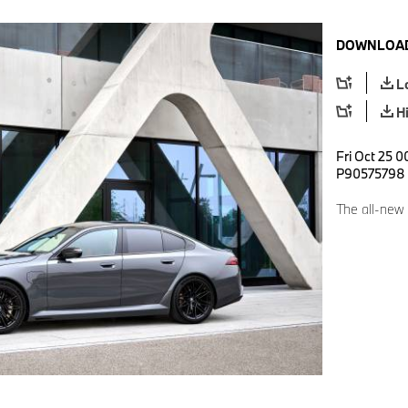
DOWNLOAD
L
H
Fri Oct 25 0
P90575798
The all-new