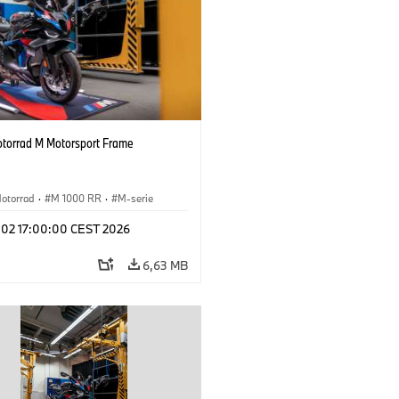
orrad M Motorsport Frame
otorrad
·
M 1000 RR
·
M-serie
l 02 17:00:00 CEST 2026
6,63 MB