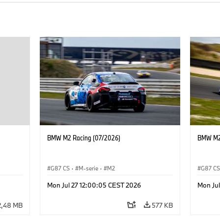
BMW M2 Racing (07/2026)
BMW M2 
G87 CS
·
M-serie
·
M2
G87 C
Mon Jul 27 12:00:05 CEST 2026
Mon Ju
2,48 MB
577 KB