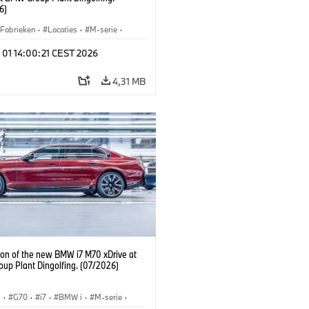
6)
Fabrieken
·
Locaties
·
M-serie
·
·
740d
·
7 Serie
·
BMW
 01 14:00:21 CEST 2026
4,31 MB
ion of the new BMW i7 M70 xDrive at
up Plant Dingolfing. (07/2026)
I
·
G70
·
i7
·
BMW i
·
M-serie
·