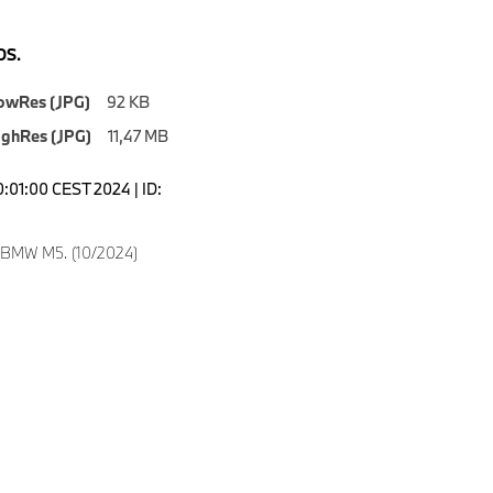
S.
owRes (JPG)
92 KB
ighRes (JPG)
11,47 MB
0:01:00 CEST 2024 | ID:
 BMW M5. (10/2024)