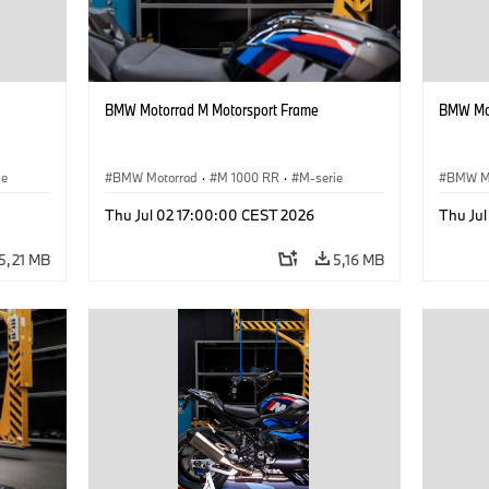
BMW Motorrad M Motorsport Frame
BMW Mot
ie
BMW Motorrad
·
M 1000 RR
·
M-serie
BMW M
Thu Jul 02 17:00:00 CEST 2026
Thu Ju
5,21 MB
5,16 MB