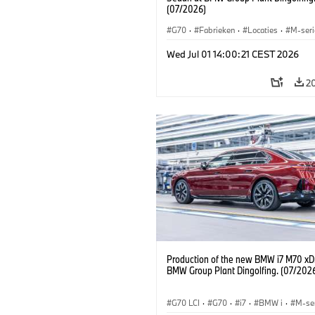
(07/2026)
G70
·
Fabrieken
·
Locaties
·
M-seri
i7 M70
·
740d
·
7 Serie
·
BMW
Wed Jul 01 14:00:21 CEST 2026
2
Production of the new BMW i7 M70 xDr
BMW Group Plant Dingolfing. (07/202
G70 LCI
·
G70
·
i7
·
BMW i
·
M-se