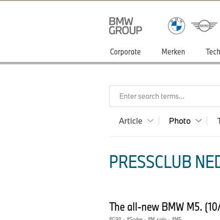
Corporate
Merken
Tech
Enter search terms...
Article
Photo
PRESSCLUB NED
The all-new BMW M5. (10
G90
·
Sedan
·
M-serie
·
M5