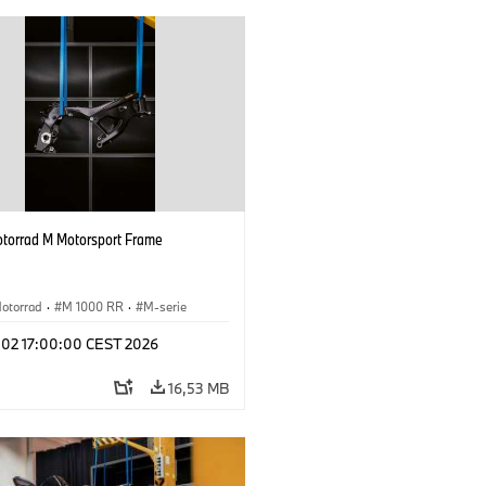
orrad M Motorsport Frame
otorrad
·
M 1000 RR
·
M-serie
l 02 17:00:00 CEST 2026
16,53 MB