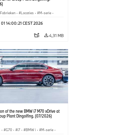
6)
Fabrieken
·
Locaties
·
M-serie
·
·
740d
·
7 Serie
·
BMW
 01 14:00:21 CEST 2026
4,31 MB
ion of the new BMW i7 M70 xDrive at
up Plant Dingolfing. (07/2026)
I
·
G70
·
i7
·
BMW i
·
M-serie
·