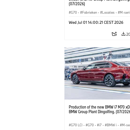
(07/2026)
G70
·
Fabrieken
·
Locaties
·
M-seri
i7 M70
·
740d
·
7 Serie
·
BMW
Wed Jul 01 14:00:21 CEST 2026
2
Production of the new BMW i7 M70 xDr
BMW Group Plant Dingolfing. (07/202
G70 LCI
·
G70
·
i7
·
BMW i
·
M-se