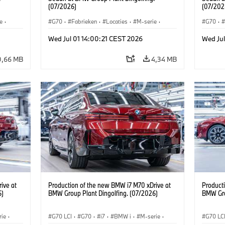
(07/2026)
(07/202
e
·
G70
·
Fabrieken
·
Locaties
·
M-serie
·
G70
·
i7 M70
·
740d
·
7 Serie
·
BMW
i7 M70
Wed Jul 01 14:00:21 CEST 2026
Wed Jul
0,66 MB
4,34 MB
ive at
Production of the new BMW i7 M70 xDrive at
Product
6)
BMW Group Plant Dingolfing. (07/2026)
BMW Gro
rie
·
G70 LCI
·
G70
·
i7
·
BMW i
·
M-serie
·
G70 LC