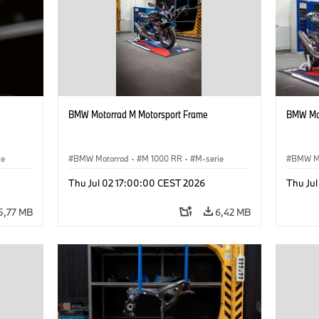
BMW Motorrad M Motorsport Frame
BMW Mot
ie
BMW Motorrad
·
M 1000 RR
·
M-serie
BMW M
Thu Jul 02 17:00:00 CEST 2026
Thu Ju
5,77 MB
6,42 MB