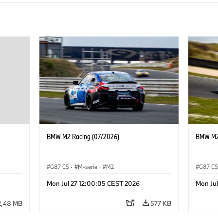
BMW M2 Racing (07/2026)
BMW M2 
G87 CS
·
M-serie
·
M2
G87 C
Mon Jul 27 12:00:05 CEST 2026
Mon Ju
2,48 MB
577 KB