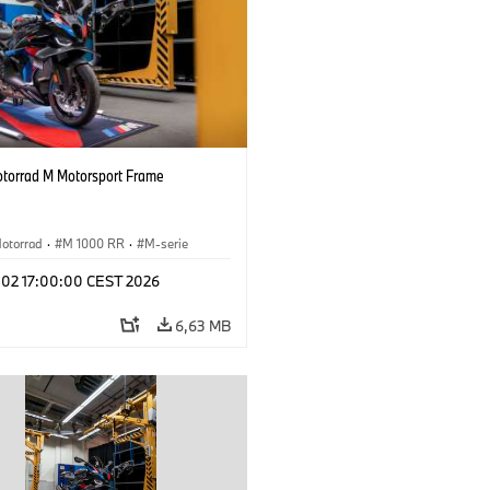
orrad M Motorsport Frame
otorrad
·
M 1000 RR
·
M-serie
l 02 17:00:00 CEST 2026
6,63 MB