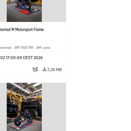
orrad M Motorsport Frame
otorrad
·
M 1000 RR
·
M-serie
l 02 17:00:00 CEST 2026
7,28 MB