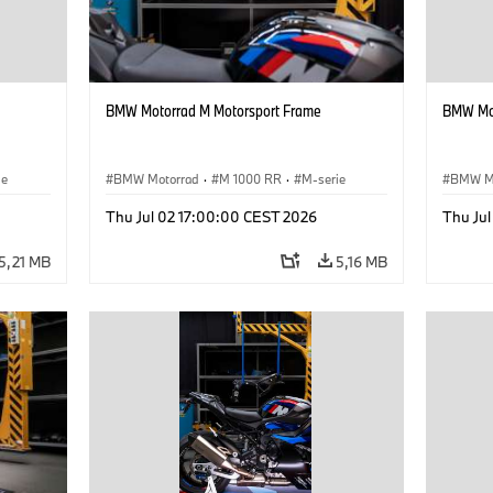
BMW Motorrad M Motorsport Frame
BMW Mot
ie
BMW Motorrad
·
M 1000 RR
·
M-serie
BMW M
Thu Jul 02 17:00:00 CEST 2026
Thu Ju
5,21 MB
5,16 MB