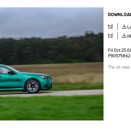
DOWNLOAD
L
H
Fri Oct 25 0
P90575862
The all-new