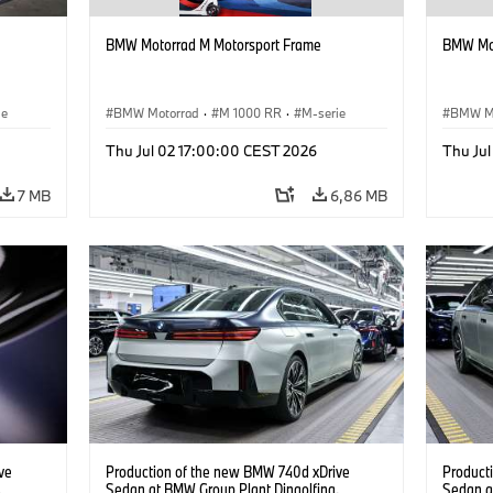
BMW Motorrad M Motorsport Frame
BMW Mot
ie
BMW Motorrad
·
M 1000 RR
·
M-serie
BMW M
Thu Jul 02 17:00:00 CEST 2026
Thu Ju
7 MB
6,86 MB
ve
Production of the new BMW 740d xDrive
Product
.
Sedan at BMW Group Plant Dingolfing.
Sedan a