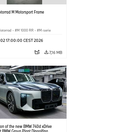
orrad M Motorsport Frame
otorrad
·
M 1000 RR
·
M-serie
l 02 17:00:00 CEST 2026
7,16 MB
ion of the new BMW 740d xDrive
t BMW Group Plant Dingolfing.