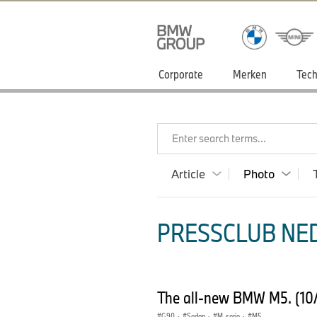
Corporate
Merken
Tech
Enter search terms...
Article
Photo
PRESSCLUB NED
The all-new BMW M5. (10
G90
·
Sedan
·
M-serie
·
M5