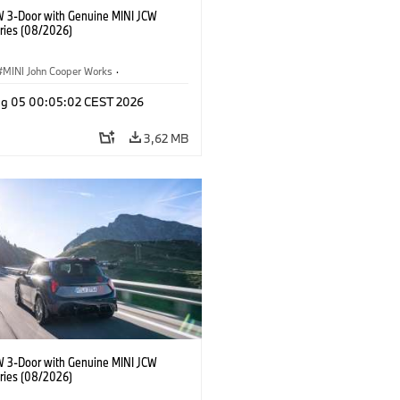
W 3-Door with Genuine MINI JCW
ries (08/2026)
MINI John Cooper Works
·
ooper Works
·
Opties, Accessoires
g 05 00:05:02 CEST 2026
3,62 MB
W 3-Door with Genuine MINI JCW
ries (08/2026)