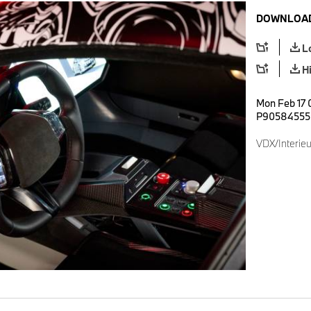
DOWNLOAD
L
H
Mon Feb 17 0
P90584555
VDX/Interieu