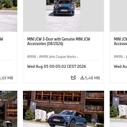
CW
MINI JCW 3-Door with Genuine MINI JCW
MINI JC
Accessories (08/2026)
Accesso
MINI
·
MINI John Cooper Works
·
MINI
·
res
John Cooper Works
·
Opties, Accessoires
John C
Wed Aug 05 00:05:02 CEST 2026
Wed Au
5,63 MB
5,48 MB