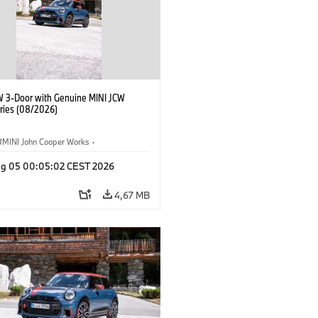
W 3-Door with Genuine MINI JCW
ries (08/2026)
MINI John Cooper Works
·
ooper Works
·
Opties, Accessoires
g 05 00:05:02 CEST 2026
4,67 MB