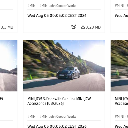
MINI
·
MINI John Cooper Works
·
MINI
·
res
John Cooper Works
·
Opties, Accessoires
John C
Wed Aug 05 00:05:02 CEST 2026
Wed Au
3,3 MB
3,28 MB
CW
MINI JCW 3-Door with Genuine MINI JCW
MINI JC
Accessories (08/2026)
Accesso
MINI
·
MINI John Cooper Works
·
MINI
·
res
John Cooper Works
·
Opties, Accessoires
John C
Wed Aug 05 00:05:02 CEST 2026
Wed Au