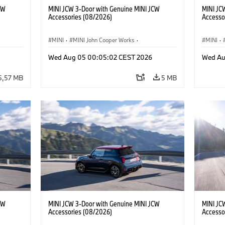
CW
MINI JCW 3-Door with Genuine MINI JCW
MINI JC
Accessories (08/2026)
Accesso
MINI
·
MINI John Cooper Works
·
MINI
·
res
John Cooper Works
·
Opties, Accessoires
John C
Wed Aug 05 00:05:02 CEST 2026
Wed Au
5,57 MB
5 MB
CW
MINI JCW 3-Door with Genuine MINI JCW
MINI JC
Accessories (08/2026)
Accesso