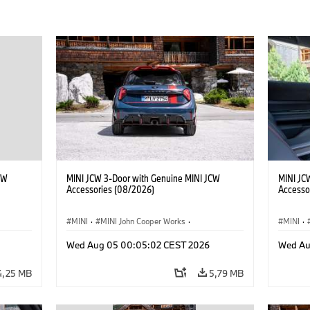
CW
MINI JCW 3-Door with Genuine MINI JCW
MINI JC
Accessories (08/2026)
Accesso
MINI
·
MINI John Cooper Works
·
MINI
·
res
John Cooper Works
·
Opties, Accessoires
John C
Wed Aug 05 00:05:02 CEST 2026
Wed Au
4,25 MB
5,79 MB