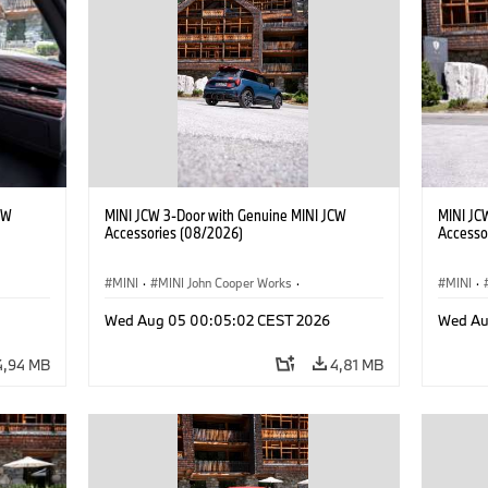
CW
MINI JCW 3-Door with Genuine MINI JCW
MINI JC
Accessories (08/2026)
Accesso
MINI
·
MINI John Cooper Works
·
MINI
·
res
John Cooper Works
·
Opties, Accessoires
John C
Wed Aug 05 00:05:02 CEST 2026
Wed Au
4,94 MB
4,81 MB