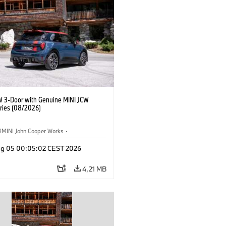
W 3-Door with Genuine MINI JCW
ries (08/2026)
MINI John Cooper Works
·
ooper Works
·
Opties, Accessoires
g 05 00:05:02 CEST 2026
4,21 MB