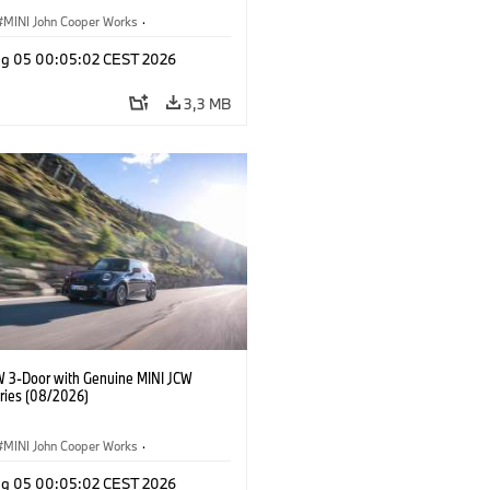
MINI John Cooper Works
·
ooper Works
·
Opties, Accessoires
g 05 00:05:02 CEST 2026
3,3 MB
W 3-Door with Genuine MINI JCW
ries (08/2026)
MINI John Cooper Works
·
ooper Works
·
Opties, Accessoires
g 05 00:05:02 CEST 2026