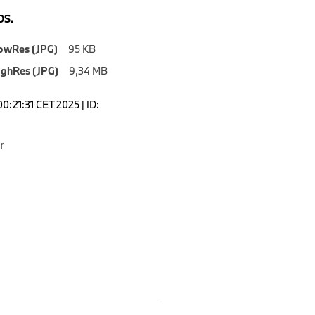
S.
owRes (JPG)
95 KB
ighRes (JPG)
9,34 MB
0:21:31 CET 2025 | ID:
r