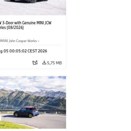
W 3-Door with Genuine MINI JCW
ries (08/2026)
MINI John Cooper Works
·
ooper Works
·
Opties, Accessoires
g 05 00:05:02 CEST 2026
5,75 MB