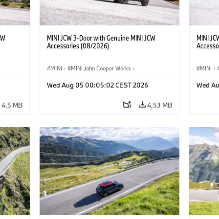
CW
MINI JCW 3-Door with Genuine MINI JCW
MINI JC
Accessories (08/2026)
Accesso
MINI
·
MINI John Cooper Works
·
MINI
·
res
John Cooper Works
·
Opties, Accessoires
John C
Wed Aug 05 00:05:02 CEST 2026
Wed Au
4,5 MB
4,53 MB