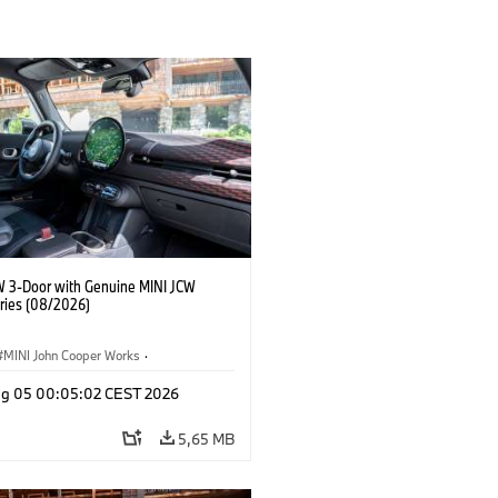
W 3-Door with Genuine MINI JCW
ries (08/2026)
MINI John Cooper Works
·
ooper Works
·
Opties, Accessoires
g 05 00:05:02 CEST 2026
5,65 MB