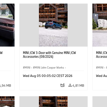
CW
MINI JCW 3-Door with Genuine MINI JCW
MINI JC
Accessories (08/2026)
Accesso
MINI
·
MINI John Cooper Works
·
MINI
·
res
John Cooper Works
·
Opties, Accessoires
John C
Wed Aug 05 00:05:02 CEST 2026
Wed Au
4,94 MB
4,81 MB