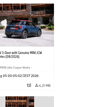
W 3-Door with Genuine MINI JCW
ries (08/2026)
MINI John Cooper Works
·
ooper Works
·
Opties, Accessoires
g 05 00:05:02 CEST 2026
4,21 MB