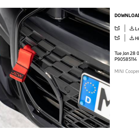
DOWNLOAD
L
H
Tue Jan 28 0
P90585114
MINI Cooper