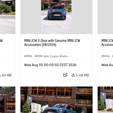
CW
MINI JCW 3-Door with Genuine MINI JCW
MINI JC
Accessories (08/2026)
Accesso
MINI
·
MINI John Cooper Works
·
MINI
·
res
John Cooper Works
·
Opties, Accessoires
John C
Wed Aug 05 00:05:02 CEST 2026
Wed Au
5,63 MB
5,48 MB