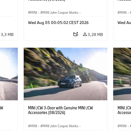
MINI
·
MINI John Cooper Works
·
MINI
·
res
John Cooper Works
·
Opties, Accessoires
John C
Wed Aug 05 00:05:02 CEST 2026
Wed Au
3,3 MB
3,28 MB
CW
MINI JCW 3-Door with Genuine MINI JCW
MINI JC
Accessories (08/2026)
Accesso
MINI
·
MINI John Cooper Works
·
MINI
·