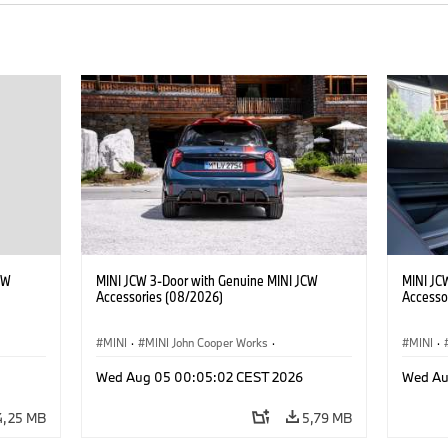
CW
MINI JCW 3-Door with Genuine MINI JCW
MINI JC
Accessories (08/2026)
Accesso
MINI
·
MINI John Cooper Works
·
MINI
·
res
John Cooper Works
·
Opties, Accessoires
John C
Wed Aug 05 00:05:02 CEST 2026
Wed Au
4,25 MB
5,79 MB