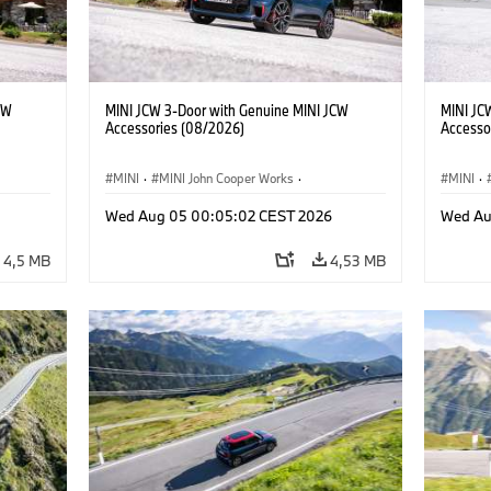
CW
MINI JCW 3-Door with Genuine MINI JCW
MINI JC
Accessories (08/2026)
Accesso
MINI
·
MINI John Cooper Works
·
MINI
·
res
John Cooper Works
·
Opties, Accessoires
John C
Wed Aug 05 00:05:02 CEST 2026
Wed Au
4,5 MB
4,53 MB