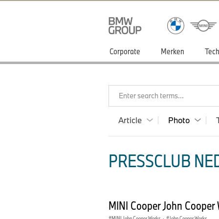
Corporate
Merken
Tech
Enter search terms...
Article
Photo
PRESSCLUB NED
MINI Cooper John Cooper 
MINI John Cooper Works
·
John Cooper Works