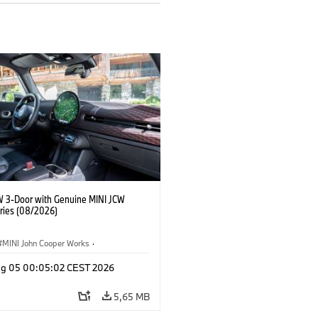
W 3-Door with Genuine MINI JCW
ries (08/2026)
MINI John Cooper Works
·
ooper Works
·
Opties, Accessoires
g 05 00:05:02 CEST 2026
5,65 MB