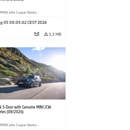
MINI John Cooper Works
·
ooper Works
·
Opties, Accessoires
g 05 00:05:02 CEST 2026
3,3 MB
W 3-Door with Genuine MINI JCW
ries (08/2026)
MINI John Cooper Works
·