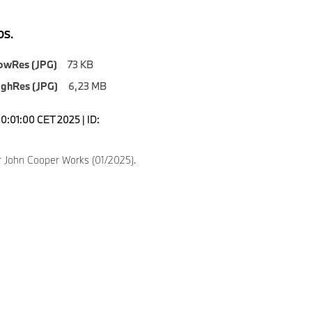
S.
owRes (JPG)
73 KB
ighRes (JPG)
6,23 MB
0:01:00 CET 2025 | ID:
 John Cooper Works (01/2025).