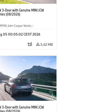
W 3-Door with Genuine MINI JCW
ries (08/2026)
MINI John Cooper Works
·
ooper Works
·
Opties, Accessoires
g 05 00:05:02 CEST 2026
3,62 MB
W 3-Door with Genuine MINI JCW
ries (08/2026)