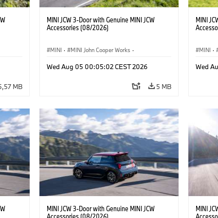
CW
MINI JCW 3-Door with Genuine MINI JCW
MINI JC
Accessories (08/2026)
Accesso
MINI
·
MINI John Cooper Works
·
MINI
·
res
John Cooper Works
·
Opties, Accessoires
John C
Wed Aug 05 00:05:02 CEST 2026
Wed Au
5,57 MB
5 MB
CW
MINI JCW 3-Door with Genuine MINI JCW
MINI JC
Accessories (08/2026)
Accesso