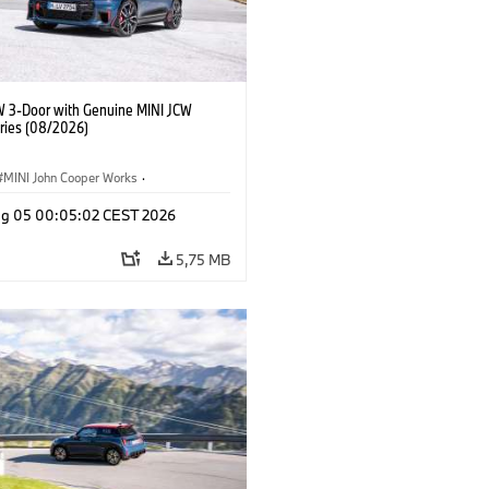
W 3-Door with Genuine MINI JCW
ries (08/2026)
MINI John Cooper Works
·
ooper Works
·
Opties, Accessoires
g 05 00:05:02 CEST 2026
5,75 MB