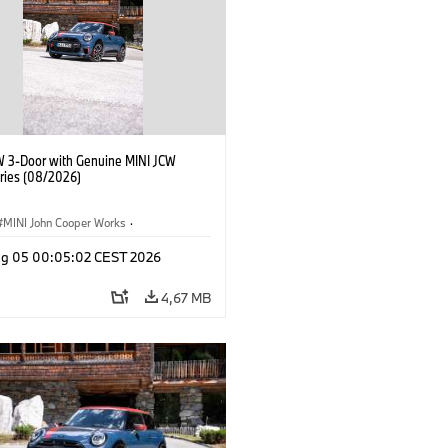
W 3-Door with Genuine MINI JCW
ries (08/2026)
MINI John Cooper Works
·
ooper Works
·
Opties, Accessoires
g 05 00:05:02 CEST 2026
4,67 MB