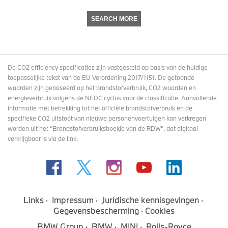
SEARCH MORE
De CO2 efficiency specificaties zijn vastgesteld op basis van de huidige
toepasselijke tekst van de EU Verordening 2017/1151. De getoonde
waarden zijn gebaseerd op het brandstofverbruik, CO2 waarden en
energieverbruik volgens de NEDC cyclus voor de classificatie. Aanvullende
informatie met betrekking tot het officiële brandstofverbruik en de
specifieke CO2 uitstoot van nieuwe personenvoertuigen kan verkregen
worden uit het “Brandstofverbruiksboekje van de RDW”, dat digitaal
verkrijgbaar
is via de link
.
Links
Impressum
Juridische kennisgevingen
Gegevensbescherming
Cookies
BMW Group
BMW
MINI
Rolls-Royce