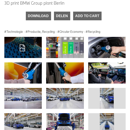
3D print BMW Group plant Berlin
DOWNLOAD
DELEN
ADD TO CART
Technologie
·
Productie, Recycling
·
Circular Economy
·
Recycling