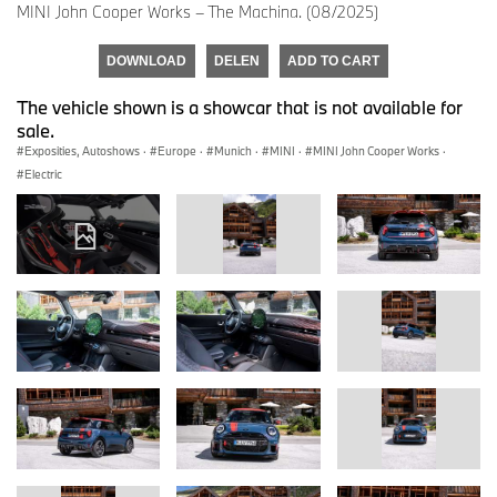
MINI John Cooper Works – The Machina. (08/2025)
DOWNLOAD
DELEN
ADD TO CART
The vehicle shown is a showcar that is not available for
sale.
Exposities, Autoshows
·
Europe
·
Munich
·
MINI
·
MINI John Cooper Works
·
Electric