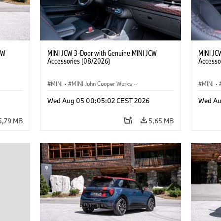
CW
MINI JCW 3-Door with Genuine MINI JCW
MINI JC
Accessories (08/2026)
Accesso
MINI
·
MINI John Cooper Works
·
MINI
·
res
John Cooper Works
·
Opties, Accessoires
John C
Wed Aug 05 00:05:02 CEST 2026
Wed Au
5,79 MB
5,65 MB