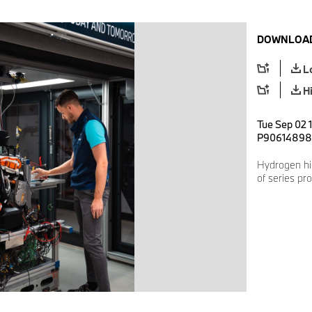
DOWNLOAD
L
H
Tue Sep 02 1
P90614898
Hydrogen hi
of series pro