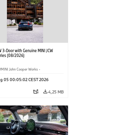
W 3-Door with Genuine MINI JCW
ries (08/2026)
MINI John Cooper Works
·
ooper Works
·
Opties, Accessoires
g 05 00:05:02 CEST 2026
4,25 MB