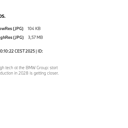
S.
owRes (JPG)
104 KB
ighRes (JPG)
3,57 MB
0:10:22 CEST 2025 | ID:
gh tech at the BMW Group: start
duction in 2028 is getting closer.