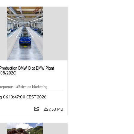
f Production BMW i3 at BMW Plant
(08/2026)
orporate
·
Sales en Marketing
·
ken
·
Locaties
·
i3
·
BMW i
g 06 10:47:00 CEST 2026
7,53 MB