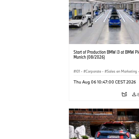
Start of Production BMW i3 at BMW Pl
Munich (08/2026)
I01
·
Corporate
·
Sales en Marketing
Fabrieken
·
Locaties
·
i3
·
BMW i
Thu Aug 06 10:47:00 CEST 2026