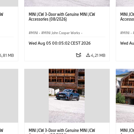
CW
MINI JCW 3-Door with Genuine MINI JCW
MINI JC
Accessories (08/2026)
Accesso
MINI
·
MINI John Cooper Works
·
MINI
·
res
John Cooper Works
·
Opties, Accessoires
John C
Wed Aug 05 00:05:02 CEST 2026
Wed Au
4,81 MB
4,21 MB
CW
MINI JCW 3-Door with Genuine MINI JCW
MINI JC