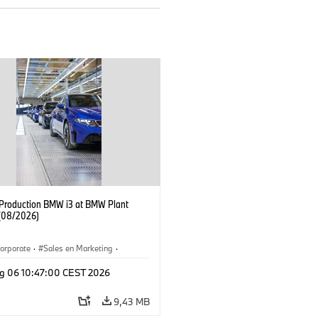
f Production BMW i3 at BMW Plant
(08/2026)
orporate
·
Sales en Marketing
·
ken
·
Locaties
·
i3
·
BMW i
g 06 10:47:00 CEST 2026
9,43 MB