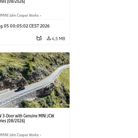
ries (08/2026)
MINI John Cooper Works
·
ooper Works
·
Opties, Accessoires
g 05 00:05:02 CEST 2026
4,5 MB
W 3-Door with Genuine MINI JCW
ries (08/2026)
MINI John Cooper Works
·