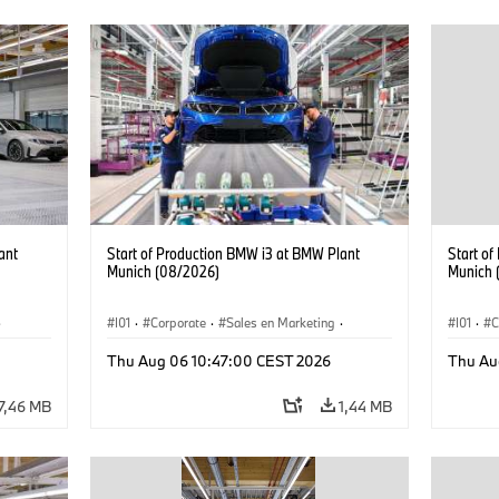
ant
Start of Production BMW i3 at BMW Plant
Start o
Munich (08/2026)
Munich 
·
I01
·
Corporate
·
Sales en Marketing
·
I01
·
C
Fabrieken
·
Locaties
·
i3
·
BMW i
Fabrie
Thu Aug 06 10:47:00 CEST 2026
Thu Au
7,46 MB
1,44 MB