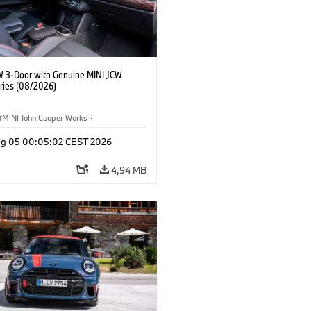
W 3-Door with Genuine MINI JCW
ries (08/2026)
MINI John Cooper Works
·
ooper Works
·
Opties, Accessoires
g 05 00:05:02 CEST 2026
4,94 MB