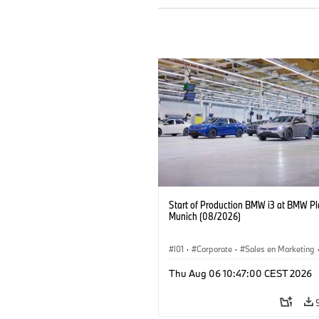
Start of Production BMW i3 at BMW Pl
Munich (08/2026)
I01
·
Corporate
·
Sales en Marketing
Fabrieken
·
Locaties
·
i3
·
BMW i
Thu Aug 06 10:47:00 CEST 2026