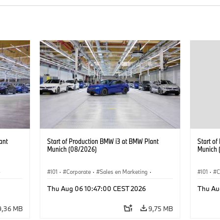
ant
Start of Production BMW i3 at BMW Plant
Start o
Munich (08/2026)
Munich 
·
I01
·
Corporate
·
Sales en Marketing
·
I01
·
C
Fabrieken
·
Locaties
·
i3
·
BMW i
Fabrie
Thu Aug 06 10:47:00 CEST 2026
Thu Au
9,36 MB
9,75 MB