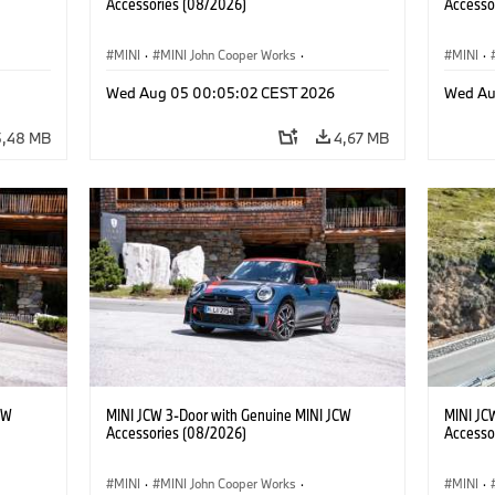
Accessories (08/2026)
Accesso
MINI
·
MINI John Cooper Works
·
MINI
·
res
John Cooper Works
·
Opties, Accessoires
John C
Wed Aug 05 00:05:02 CEST 2026
Wed Au
5,48 MB
4,67 MB
CW
MINI JCW 3-Door with Genuine MINI JCW
MINI JC
Accessories (08/2026)
Accesso
MINI
·
MINI John Cooper Works
·
MINI
·