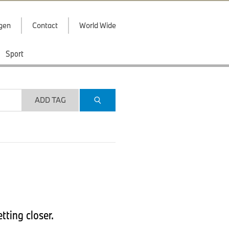
ggen
Contact
World Wide
Sport
ADD TAG
tting closer.