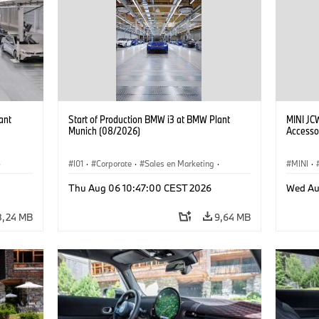
ant
Start of Production BMW i3 at BMW Plant
MINI JC
Munich (08/2026)
Accesso
·
I01
·
Corporate
·
Sales en Marketing
·
MINI
·
Fabrieken
·
Locaties
·
i3
·
BMW i
John C
Thu Aug 06 10:47:00 CEST 2026
Wed Au
8,24 MB
9,64 MB