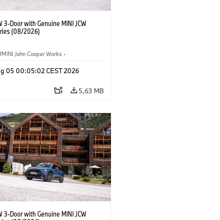
W 3-Door with Genuine MINI JCW
ries (08/2026)
MINI John Cooper Works
·
ooper Works
·
Opties, Accessoires
g 05 00:05:02 CEST 2026
5,63 MB
W 3-Door with Genuine MINI JCW