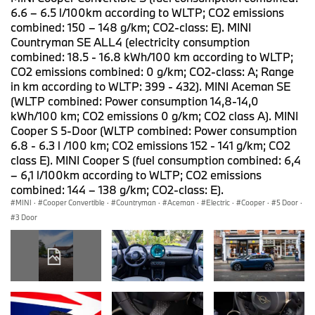
6.6 – 6.5 l/100km according to WLTP; CO2 emissions
combined: 150 – 148 g/km; CO2-class: E). MINI
Countryman SE ALL4 (electricity consumption
combined: 18.5 - 16.8 kWh/100 km according to WLTP;
CO2 emissions combined: 0 g/km; CO2-class: A; Range
in km according to WLTP: 399 - 432). MINI Aceman SE
(WLTP combined: Power consumption 14,8-14,0
kWh/100 km; CO2 emissions 0 g/km; CO2 class A). MINI
Cooper S 5-Door (WLTP combined: Power consumption
6.8 - 6.3 l /100 km; CO2 emissions 152 - 141 g/km; CO2
class E). MINI Cooper S (fuel consumption combined: 6,4
– 6,1 l/100km according to WLTP; CO2 emissions
combined: 144 – 138 g/km; CO2-class: E).
MINI
·
Cooper Convertible
·
Countryman
·
Aceman
·
Electric
·
Cooper
·
5 Door
·
3 Door