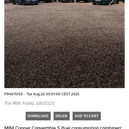
P90615159
·
Tue Aug 26 00:01:00 CEST 2025
The MINI Family. (08/2025)
DOWNLOAD
DELEN
ADD TO CART
MINI Cooper Convertible S (fuel consumption combined: