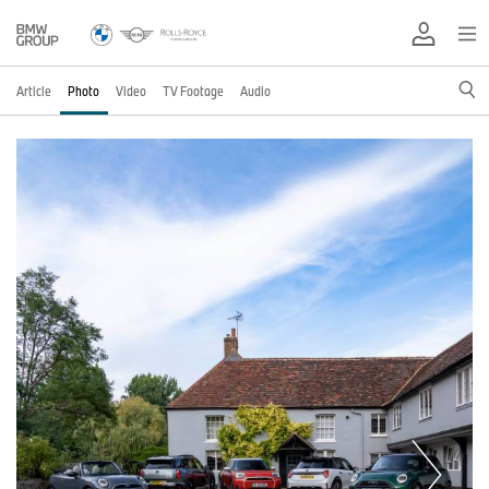
Article
Photo
Video
TV Footage
Audio