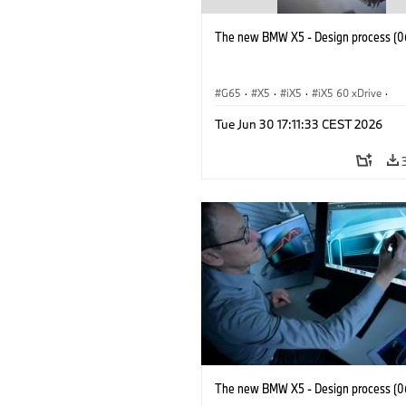
The new BMW X5 - Design process (0
G65
·
X5
·
iX5
·
iX5 60 xDrive
·
iX5 Hydrogen
·
M-serie
·
X5 M
·
Tue Jun 30 17:11:33 CEST 2026
X5 40 xDrive
·
BMW
·
X5 50e xDrive
X5 M60
The new BMW X5 - Design process (0