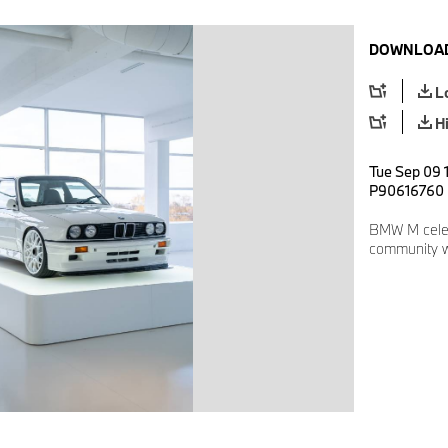
DOWNLOAD
L
H
Tue Sep 09 
P90616760
BMW M cele
community 