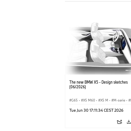
The new BMW X5 - Design sketches
(06/2026)
G65
·
X5 M60
·
X5 M
·
M-serie
·
·
iX5 60 xDrive
·
iX5
·
iX5 Hydrogen
Tue Jun 30 17:11:34 CEST 2026
BMW
·
X5
·
X5 40 xDrive