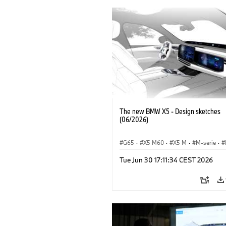
The new BMW X5 - Design sketches
(06/2026)
G65
·
X5 M60
·
X5 M
·
M-serie
·
·
iX5 60 xDrive
·
iX5
·
iX5 Hydrogen
Tue Jun 30 17:11:34 CEST 2026
BMW
·
X5
·
X5 40 xDrive