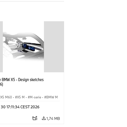
 BMW X5 - Design sketches
6)
X5 M60
·
X5 M
·
M-serie
·
BMW M
0 xDrive
·
iX5
·
iX5 Hydrogen
·
 30 17:11:34 CEST 2026
X5
·
X5 40 xDrive
1,74 MB