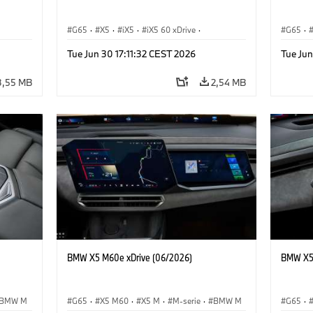
G65
·
X5
·
iX5
·
iX5 60 xDrive
·
G65
·
iX5 Hydrogen
·
M-serie
·
X5 M
·
iX5 Hy
Tue Jun 30 17:11:32 CEST 2026
Tue Jun
·
X5 40 xDrive
·
BMW
·
X5 50e xDrive
·
X5 40 
X5 M60
X5 M6
3,55 MB
2,54 MB
BMW X5 M60e xDrive (06/2026)
BMW X5 
BMW M
G65
·
X5 M60
·
X5 M
·
M-serie
·
BMW M
G65
·