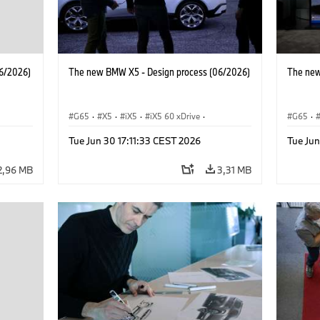
6/2026)
The new BMW X5 - Design process (06/2026)
The new
G65
·
X5
·
iX5
·
iX5 60 xDrive
·
G65
·
iX5 Hydrogen
·
M-serie
·
X5 M
·
iX5 Hy
Tue Jun 30 17:11:33 CEST 2026
Tue Jun
·
X5 40 xDrive
·
BMW
·
X5 50e xDrive
·
X5 40 
X5 M60
X5 M6
2,96 MB
3,31 MB