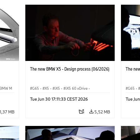
The new BMW X5 - Design process (06/2026)
The new
BMW M
G65
·
X5
·
iX5
·
iX5 60 xDrive
·
G65
·
·
iX5 Hydrogen
·
M-serie
·
X5 M
·
iX5 Hy
Tue Jun 30 17:11:33 CEST 2026
Tue Jun
X5 40 xDrive
·
BMW
·
X5 50e xDrive
·
X5 40 
X5 M60
X5 M6
1,37 MB
5,52 MB