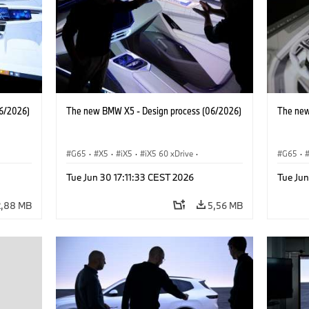
6/2026)
The new BMW X5 - Design process (06/2026)
The new
G65
·
X5
·
iX5
·
iX5 60 xDrive
·
G65
·
iX5 Hydrogen
·
M-serie
·
X5 M
·
iX5 Hy
Tue Jun 30 17:11:33 CEST 2026
Tue Jun
·
X5 40 xDrive
·
BMW
·
X5 50e xDrive
·
X5 40 
X5 M60
X5 M6
2,88 MB
5,56 MB