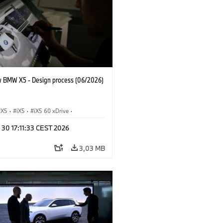
 BMW X5 - Design process (06/2026)
X5
·
iX5
·
iX5 60 xDrive
·
drogen
·
M-serie
·
X5 M
·
 30 17:11:33 CEST 2026
xDrive
·
BMW
·
X5 50e xDrive
·
0
3,03 MB