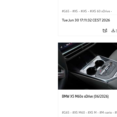
G65
·
X5
·
iX5
·
iX5 60 xDrive
·
iX5 Hydrogen
·
M-serie
·
X5 M
·
Tue Jun 30 17:11:32 CEST 2026
X5 40 xDrive
·
BMW
·
X5 50e xDrive
X5 M60
BMW X5 M60e xDrive (06/2026)
G65
·
X5 M60
·
X5 M
·
M-serie
·