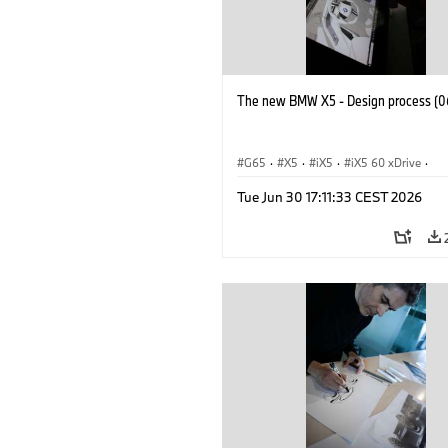
The new BMW X5 - Design process (0
G65
·
X5
·
iX5
·
iX5 60 xDrive
·
iX5 Hydrogen
·
M-serie
·
X5 M
·
Tue Jun 30 17:11:33 CEST 2026
X5 40 xDrive
·
BMW
·
X5 50e xDrive
X5 M60