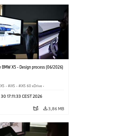
 BMW X5 - Design process (06/2026)
X5
·
iX5
·
iX5 60 xDrive
·
drogen
·
M-serie
·
X5 M
·
 30 17:11:33 CEST 2026
xDrive
·
BMW
·
X5 50e xDrive
·
0
3,86 MB