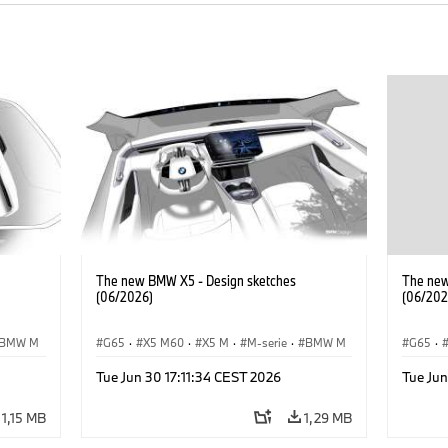
The new BMW X5 - Design sketches
The new
(06/2026)
(06/202
BMW M
G65
·
X5 M60
·
X5 M
·
M-serie
·
BMW M
G65
·
·
·
iX5 60 xDrive
·
iX5
·
iX5 Hydrogen
·
·
iX5 6
Tue Jun 30 17:11:34 CEST 2026
Tue Jun
BMW
·
X5
·
X5 40 xDrive
BMW
·
1,15 MB
1,29 MB