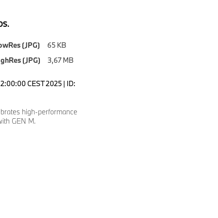
S.
owRes (JPG)
65 KB
ighRes (JPG)
3,67 MB
12:00:00 CEST 2025 | ID:
brates high-performance
with GEN M.