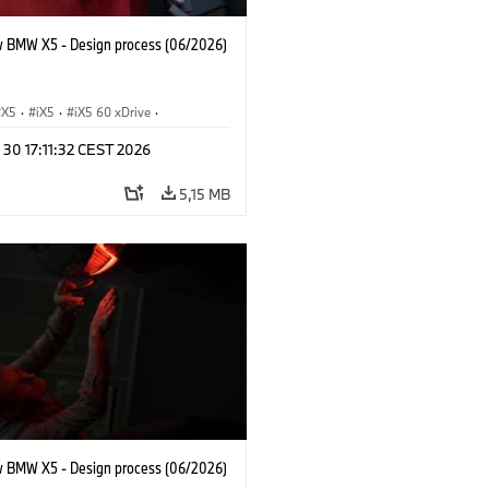
 BMW X5 - Design process (06/2026)
X5
·
iX5
·
iX5 60 xDrive
·
drogen
·
M-serie
·
X5 M
·
 30 17:11:32 CEST 2026
xDrive
·
BMW
·
X5 50e xDrive
·
0
5,15 MB
 BMW X5 - Design process (06/2026)