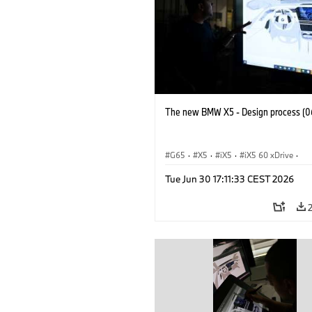
The new BMW X5 - Design process (0
G65
·
X5
·
iX5
·
iX5 60 xDrive
·
iX5 Hydrogen
·
M-serie
·
X5 M
·
Tue Jun 30 17:11:33 CEST 2026
X5 40 xDrive
·
BMW
·
X5 50e xDrive
X5 M60