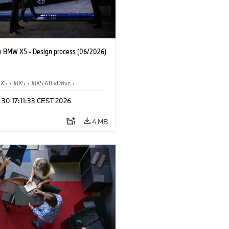
 BMW X5 - Design process (06/2026)
X5
·
iX5
·
iX5 60 xDrive
·
drogen
·
M-serie
·
X5 M
·
 30 17:11:33 CEST 2026
xDrive
·
BMW
·
X5 50e xDrive
·
0
4 MB