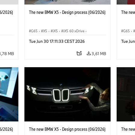
6/2026)
The new BMW X5 - Design process (06/2026)
The new
G65
·
X5
·
iX5
·
iX5 60 xDrive
·
G65
·
iX5 Hydrogen
·
M-serie
·
X5 M
·
iX5 Hy
Tue Jun 30 17:11:33 CEST 2026
Tue Jun
·
X5 40 xDrive
·
BMW
·
X5 50e xDrive
·
X5 40 
X5 M60
X5 M6
3,78 MB
3,61 MB
6/2026)
The new BMW X5 - Design process (06/2026)
The new