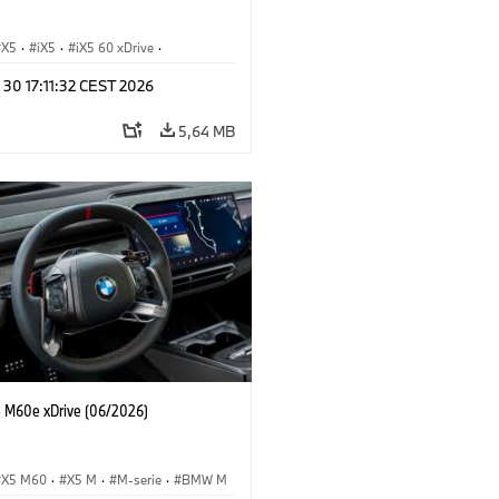
X5
·
iX5
·
iX5 60 xDrive
·
drogen
·
M-serie
·
X5 M
·
 30 17:11:32 CEST 2026
xDrive
·
BMW
·
X5 50e xDrive
·
0
5,64 MB
M60e xDrive (06/2026)
X5 M60
·
X5 M
·
M-serie
·
BMW M