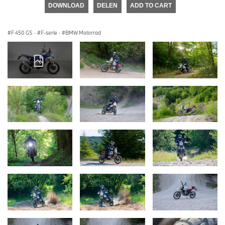
DOWNLOAD
DELEN
ADD TO CART
F 450 GS
·
F-serie
·
BMW Motorrad