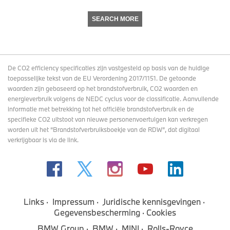
SEARCH MORE
De CO2 efficiency specificaties zijn vastgesteld op basis van de huidige
toepasselijke tekst van de EU Verordening 2017/1151. De getoonde
waarden zijn gebaseerd op het brandstofverbruik, CO2 waarden en
energieverbruik volgens de NEDC cyclus voor de classificatie. Aanvullende
informatie met betrekking tot het officiële brandstofverbruik en de
specifieke CO2 uitstoot van nieuwe personenvoertuigen kan verkregen
worden uit het “Brandstofverbruiksboekje van de RDW”, dat digitaal
verkrijgbaar
is via de link
.
Links
Impressum
Juridische kennisgevingen
Gegevensbescherming
Cookies
BMW Group
BMW
MINI
Rolls-Royce