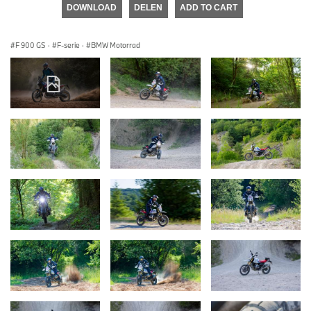
DOWNLOAD
DELEN
ADD TO CART
F 900 GS
·
F-serie
·
BMW Motorrad