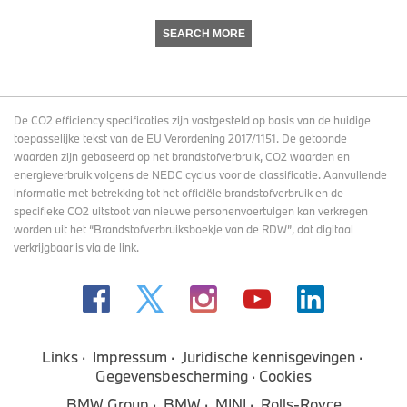
SEARCH MORE
De CO2 efficiency specificaties zijn vastgesteld op basis van de huidige
toepasselijke tekst van de EU Verordening 2017/1151. De getoonde
waarden zijn gebaseerd op het brandstofverbruik, CO2 waarden en
energieverbruik volgens de NEDC cyclus voor de classificatie. Aanvullende
informatie met betrekking tot het officiële brandstofverbruik en de
specifieke CO2 uitstoot van nieuwe personenvoertuigen kan verkregen
worden uit het “Brandstofverbruiksboekje van de RDW”, dat digitaal
verkrijgbaar
is via de link
.
Links
Impressum
Juridische kennisgevingen
Gegevensbescherming
Cookies
BMW Group
BMW
MINI
Rolls-Royce