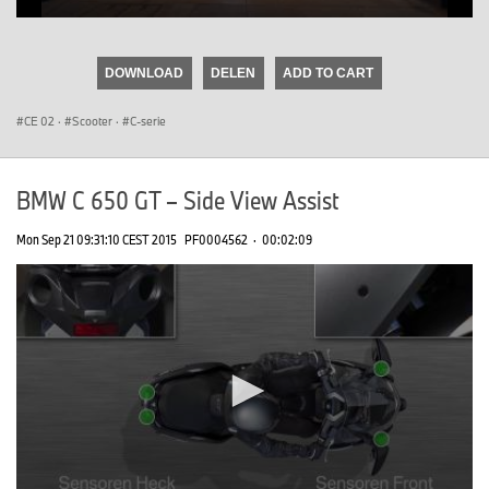
0
seconds
of
DOWNLOAD
DELEN
ADD TO CART
0
seconds
CE 02
·
Scooter
·
C-serie
BMW C 650 GT – Side View Assist
Mon Sep 21 09:31:10 CEST 2015
PF0004562
·
00:02:09