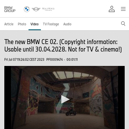
Article
Photo
Video
TV Footage
Audio
The new BMW CE 02. (Copyright information:
Usable until 30.04.2028. Not for TV & cinema!)
Fri Jul 07 19:26:02 CEST 2023
PF0009474
·
00:01:11