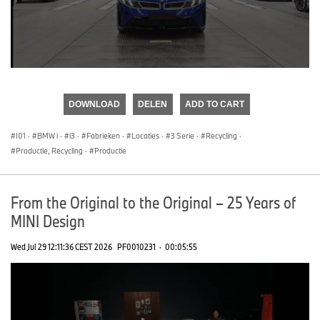
0
seconds
of
DOWNLOAD
DELEN
ADD TO CART
0
seconds
I01
·
BMW i
·
i3
·
Fabrieken
·
Locaties
·
3 Serie
·
Recycling
·
Productie, Recycling
·
Productie
From the Original to the Original – 25 Years of
MINI Design
Wed Jul 29 12:11:36 CEST 2026
PF0010231
·
00:05:55