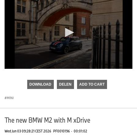
0
seconds
of
DOWNLOAD
DELEN
ADD TO CART
0
seconds
MINI
The new BMW M2 with M xDrive
Wed Jun 03 09:28:21 CEST 2026
PF0010196
·
00:01:02