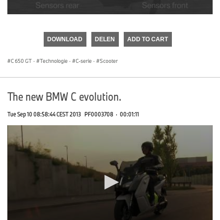
0
seconds
of
DOWNLOAD
DELEN
ADD TO CART
0
seconds
C 650 GT
·
Technologie
·
C-serie
·
Scooter
The new BMW C evolution.
Tue Sep 10 08:58:44 CEST 2013
PF0003708
·
00:01:11