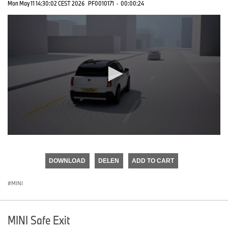
Mon May 11 14:30:02 CEST 2026
PF0010171
·
00:00:24
0
seconds
of
DOWNLOAD
DELEN
ADD TO CART
0
seconds
MINI
MINI Safe Exit