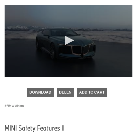
0
seconds
of
DOWNLOAD
DELEN
ADD TO CART
0
seconds
BMW Alpina
MINI Safety Features II