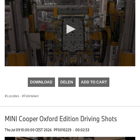
0
seconds
of
DOWNLOAD
DELEN
ADD TO CART
0
seconds
Locaties
·
Fabrieken
MINI Cooper Oxford Edition Driving Shots
Thu Jul 09 10:00:00 CEST 2026
PF0010229
·
00:02:53