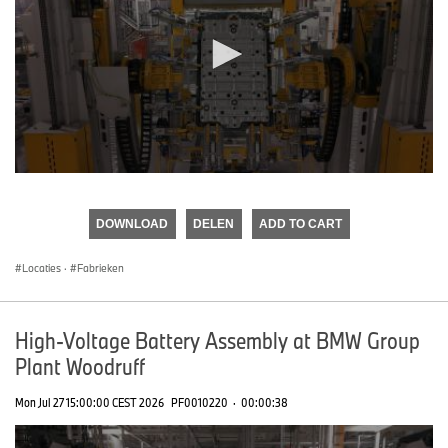
0
seconds
of
DOWNLOAD
DELEN
ADD TO CART
0
seconds
Locaties
·
Fabrieken
High-Voltage Battery Assembly at BMW Group
Plant Woodruff
Mon Jul 27 15:00:00 CEST 2026
PF0010220
·
00:00:38