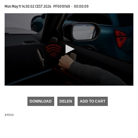
Mon May 11 14:30:02 CEST 2026
PF0010169
·
00:00:09
0
seconds
of
DOWNLOAD
DELEN
ADD TO CART
0
seconds
MINI