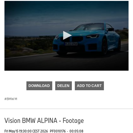
0
seconds
of
DOWNLOAD
DELEN
ADD TO CART
0
seconds
BMW M
Vision BMW ALPINA - Footage
Fri May 15 19:30:00 CEST 2026
PF0010176
·
00:05:08