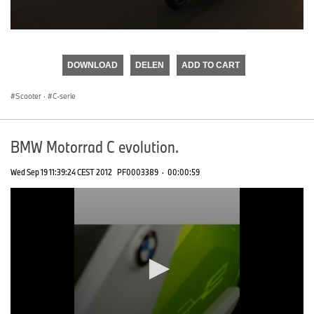
0
seconds
of
DOWNLOAD
DELEN
ADD TO CART
0
seconds
Scooter
·
C-serie
BMW Motorrad C evolution.
Wed Sep 19 11:39:24 CEST 2012
PF0003389
·
00:00:59