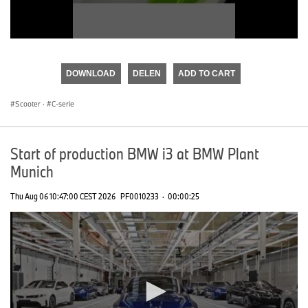
0
seconds
of
DOWNLOAD
DELEN
ADD TO CART
0
seconds
Scooter
·
C-serie
Start of production BMW i3 at BMW Plant
Munich
Thu Aug 06 10:47:00 CEST 2026
PF0010233
·
00:00:25