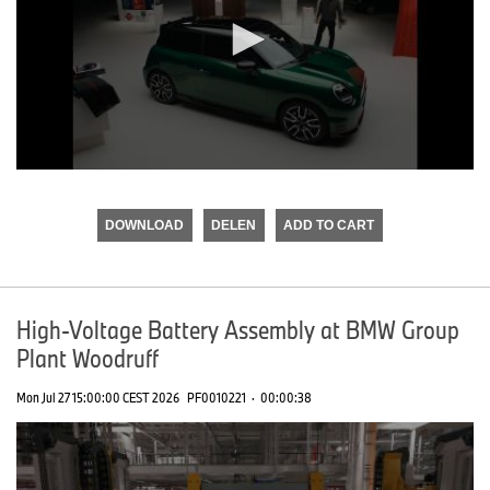
0
seconds
of
DOWNLOAD
DELEN
ADD TO CART
0
seconds
High-Voltage Battery Assembly at BMW Group
Plant Woodruff
Mon Jul 27 15:00:00 CEST 2026
PF0010221
·
00:00:38