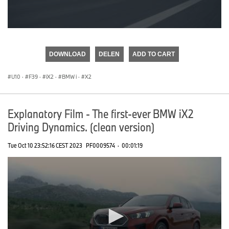
0
seconds
of
DOWNLOAD
DELEN
ADD TO CART
0
seconds
U10
·
F39
·
iX2
·
BMW i
·
X2
Explanatory Film - The first-ever BMW iX2
Driving Dynamics. (clean version)
Tue Oct 10 23:52:16 CEST 2023
PF0009574
·
00:01:19