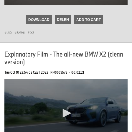
0
seconds
of
DOWNLOAD
DELEN
ADD TO CART
0
seconds
U10
·
BMW i
·
iX2
Explanatory Film - The all-new BMW X2 (clean
version)
Tue Oct 10 23:54:03 CEST 2023
PF0009578
·
00:02:21