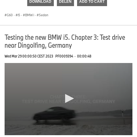
DOWNLOAD
DELEN
ADD TO CART
0
seconds
G60
·
i5
·
BMW i
·
Sedan
Testing the new BMW i5. Chapter 3: Test drive
near Dingolfing, Germany
Wed Mar 29 00:00:50 CEST 2023
PF0009394
·
00:00:48