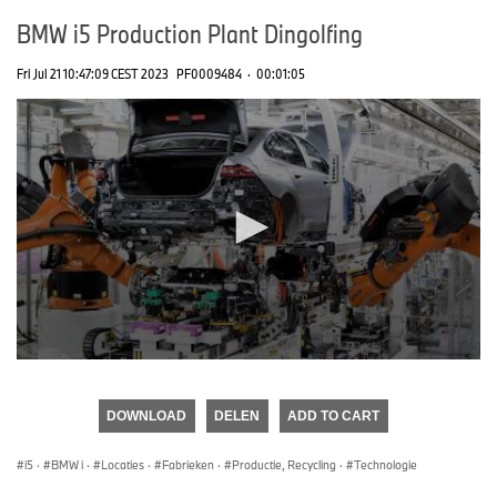
BMW i5 Production Plant Dingolfing
Fri Jul 21 10:47:09 CEST 2023
PF0009484
·
00:01:05
0
seconds
of
DOWNLOAD
DELEN
ADD TO CART
0
seconds
i5
·
BMW i
·
Locaties
·
Fabrieken
·
Productie, Recycling
·
Technologie