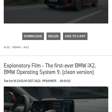
0
seconds
of
DOWNLOAD
DELEN
ADD TO CART
0
seconds
U10
·
BMW i
·
iX2
Explanatory Film - The first-ever BMW iX2.
BMW Operating System 9. (clean version)
Tue Oct 10 23:52:10 CEST 2023
PF0009575
·
00:01:32