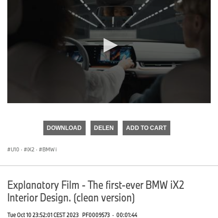
0
seconds
of
DOWNLOAD
DELEN
ADD TO CART
0
seconds
U10
·
iX2
·
BMW i
Explanatory Film - The first-ever BMW iX2
Interior Design. (clean version)
Tue Oct 10 23:52:01 CEST 2023
PF0009573
·
00:01:44