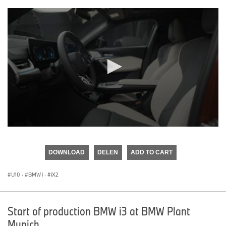
0
seconds
of
DOWNLOAD
DELEN
ADD TO CART
0
seconds
U10
·
BMW i
·
iX2
Start of production BMW i3 at BMW Plant
Munich