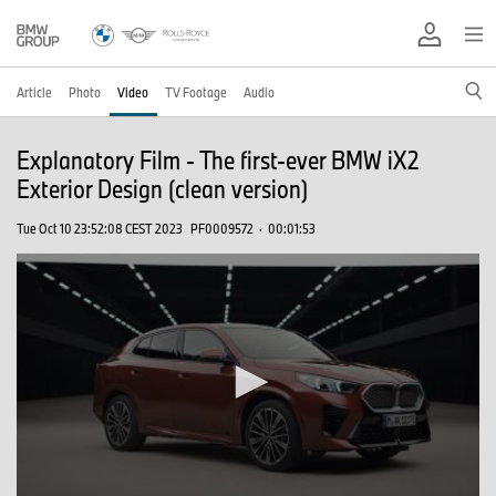
Article
Photo
Video
TV Footage
Audio
Explanatory Film - The first-ever BMW iX2
Exterior Design (clean version)
Tue Oct 10 23:52:08 CEST 2023
PF0009572
·
00:01:53