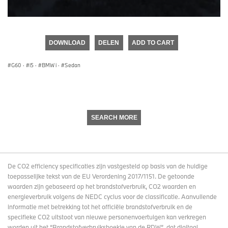
0
seconds
of
DOWNLOAD
DELEN
ADD TO CART
0
seconds
G60
·
i5
·
BMW i
·
Sedan
SEARCH MORE
De CO2 efficiency specificaties zijn vastgesteld op basis van de huidige
toepasselijke tekst van de EU Verordening 2017/1151. De getoonde
waarden zijn gebaseerd op het brandstofverbruik, CO2 waarden en
energieverbruik volgens de NEDC cyclus voor de classificatie. Aanvullende
informatie met betrekking tot het officiële brandstofverbruik en de
specifieke CO2 uitstoot van nieuwe personenvoertuigen kan verkregen
worden uit het “Brandstofverbruiksboekje van de RDW”, dat digitaal