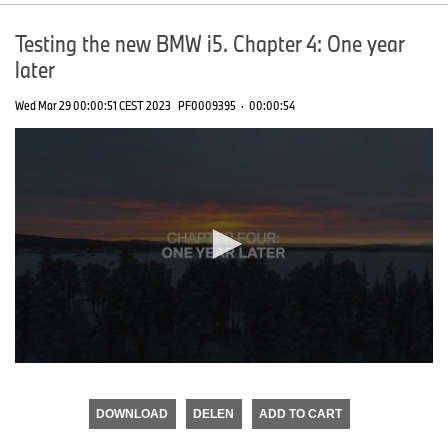
Testing the new BMW i5. Chapter 4: One year
later
Wed Mar 29 00:00:51 CEST 2023
PF0009395
·
00:00:54
0
seconds
of
DOWNLOAD
DELEN
ADD TO CART
0
seconds