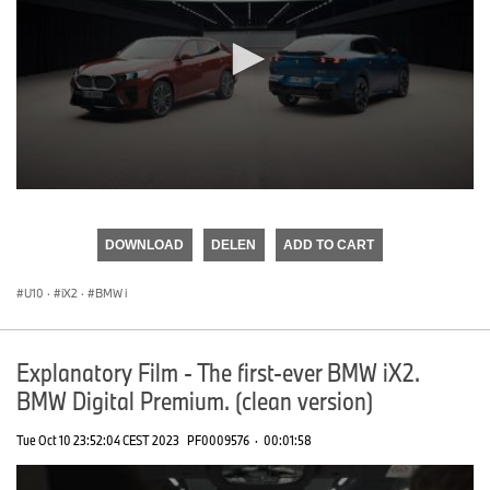
0
seconds
of
DOWNLOAD
DELEN
ADD TO CART
0
seconds
U10
·
iX2
·
BMW i
Explanatory Film - The first-ever BMW iX2.
BMW Digital Premium. (clean version)
Tue Oct 10 23:52:04 CEST 2023
PF0009576
·
00:01:58