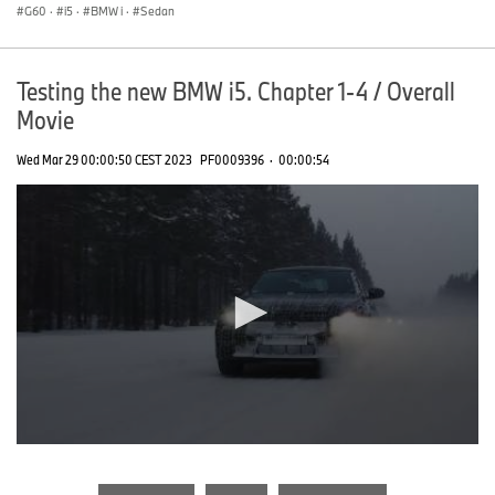
G60
·
i5
·
BMW i
·
Sedan
Testing the new BMW i5. Chapter 1-4 / Overall
Movie
Wed Mar 29 00:00:50 CEST 2023
PF0009396
·
00:00:54
0
seconds
of