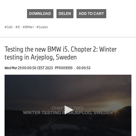
0
seconds
of
DOWNLOAD
DELEN
ADD TO CART
0
seconds
G60
·
i5
·
BMW i
·
Sedan
Testing the new BMW i5. Chapter 2: Winter
testing in Arjeplog, Sweden
Wed Mar 29 00:00:50 CEST 2023
PF0009393
·
00:00:53