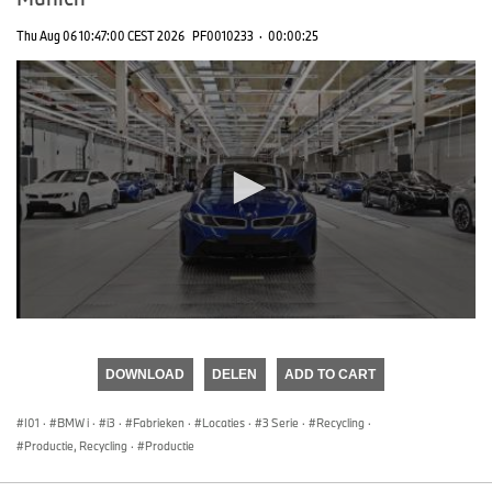
Thu Aug 06 10:47:00 CEST 2026
PF0010233
·
00:00:25
0
seconds
of
DOWNLOAD
DELEN
ADD TO CART
0
seconds
I01
·
BMW i
·
i3
·
Fabrieken
·
Locaties
·
3 Serie
·
Recycling
·
Productie, Recycling
·
Productie