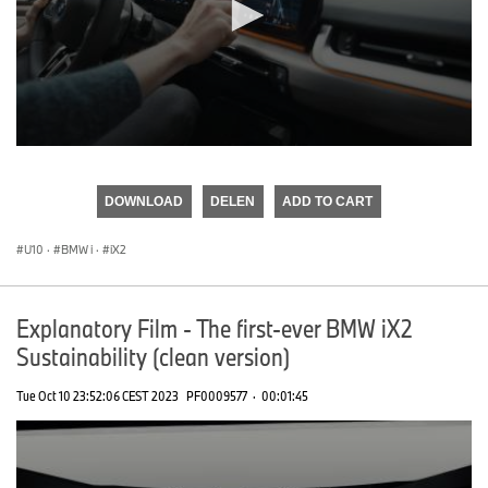
0
seconds
of
DOWNLOAD
DELEN
ADD TO CART
0
seconds
U10
·
BMW i
·
iX2
Explanatory Film - The first-ever BMW iX2
Sustainability (clean version)
Tue Oct 10 23:52:06 CEST 2023
PF0009577
·
00:01:45