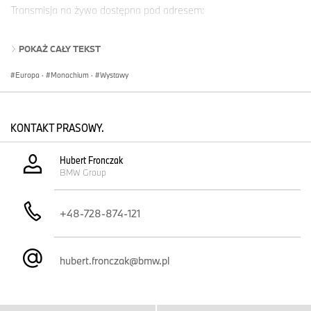
Transmisja na żywo dostępna pod adresem:
Angielski:
https://www.live.bmwgroup.com/en/live-streaming/
Niemiecki:
https://www.live.bmwgroup.com/de/live-streaming/
POKAŻ CAŁY TEKST
Europa
·
Monachium
·
Wystawy
W przypadku pytań prosimy o
kontakt:
Hubert Fronczak, BMW Group Polska
KONTAKT PRASOWY.
telefon: +48 728 874 121, e-mail:
hubert.fronczak@bmw.pl
Hubert Fronczak
BMW Group
BMW Group
BMW Group, reprezentująca marki BMW, MINI, Rolls-Royce i
BMW Motorrad, jest wiodącym na świecie producentem
+48-728-874-121
samochodów i motocykli w segmencie premium, a także
dostawcą wysokiej jakości usług finansowych i mobilnościowych.
Sieć produkcyjna BMW Group obejmuje ponad 30 zakładów
produkcyjnych i montażowych na całym świecie; firma dysponuje
hubert.fronczak@bmw.pl
międzynarodową siecią dystrybucji w ponad 140 krajach.
W roku 2024 firma BMW Group sprzedała ponad 2,45 miliona
samochodów oraz ponad 210 tysięcy motocykli na całym świecie.