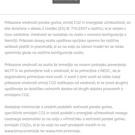
Prikazane vrednosti porabe goriva, emisij CO2 in energijske učinkovitosti, so
bile določene v skladu z Uredbo (ES) št. 715/2007 v različici, ki je veljala v
času odobritve. Vrednosti se nanašajo na vozilo z osnovno konfiguracijo v
Nemčiji. Prikazan doseg vozila upošteva opcijsko opremo ter različne
velikosti platišč in pnevmatik, ki so na voljo za izbrani model ter se lahko
spreminja glede na različne konfiguracije vozila.
Prikazane vrednosti za vozila že temeljijo na novem postopku preverjanja
WLTP in so pretvorjene tudi v vrednosti, ki so primerljive z NEDC, da je
zagotovljena primerjava med vozili. V zvezi s temi vozili se lahko tukaj
prikazane vrednosti emisij CO2 razlikujejo od vrednosti, ki se (med drugim)
upoštevajo za določitev ustreznih davkov ali drugih dajatev povezanih z
emisijami CO2.
Nadaljnje informacije o uradnih podatkih varčnosti porabe goriva,
specifičnih emisijah CO2 in ostali podatki o energijski učinkovitosti novega
osebnega avtomobila so na voljo v »Priročniku o varčnosti porabe goriva,
emisijah CO(2)«, ki je na voljo na vseh prodajnih mestih in na
www.bmw.si/emisije ter www.mini.si/emisije.