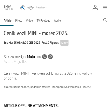
Article
Photo
Video
TV Footage
Audio
Cenik vozil MINI - marec 2025.
Tue Mar 25 09:42:00 CET 2025
Fact & Figures
ARHIV
Stik za medije:
Maja Ilec
Avtor:
Maja Ilec
Cenik vozil MINI - veljaven od 1. marca 2025 je na voljo v
priponki.
Korporativne finance, podatki in številke
·
Korporativna vprašanja
·
Cene
ARTICLE OFFLINE ATTACHMENTS.