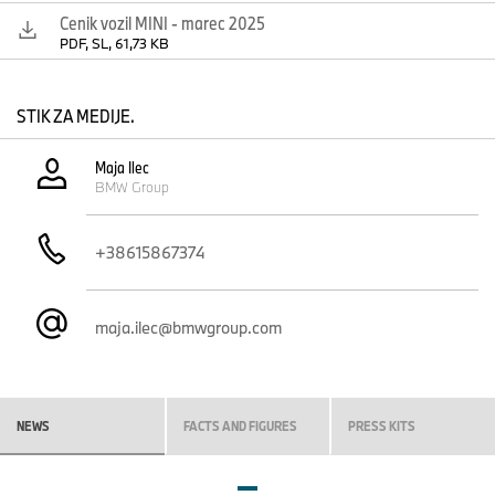
Cenik vozil MINI - marec 2025
PDF, SL, 61,73 KB
STIK ZA MEDIJE.
Maja Ilec
BMW Group
+38615867374
maja.ilec@bmwgroup.com
NEWS
FACTS AND FIGURES
PRESS KITS