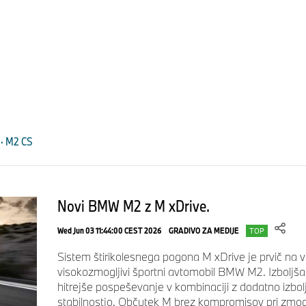
 · M2 CS
Novi BMW M2 z M xDrive.
Wed Jun 03 11:44:00 CEST 2026
GRADIVO ZA MEDIJE
TOP
Sistem štirikolesnega pogona M xDrive je prvič na 
visokozmogljivi športni avtomobil BMW M2. Izbolj
hitrejše pospeševanje v kombinaciji z dodatno izbol
stabilnostjo. Občutek M brez kompromisov pri zmoglj