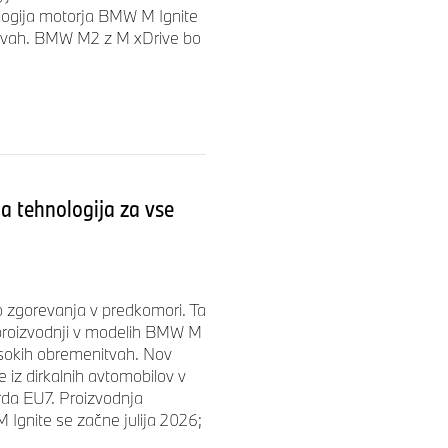
ologija motorja BMW M Ignite
itvah. BMW M2 z M xDrive bo
a tehnologija za vse
 zgorevanja v predkomori. Ta
i proizvodnji v modelih BMW M
isokih obremenitvah. Nov
 iz dirkalnih avtomobilov v
rda EU7. Proizvodnja
gnite se začne julija 2026;