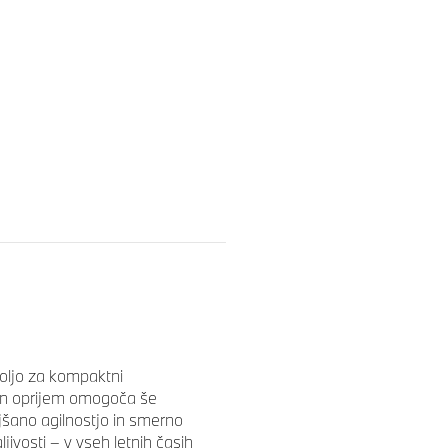
voljo za kompaktni
šan oprijem omogoča še
jšano agilnostjo in smerno
ivosti – v vseh letnih časih