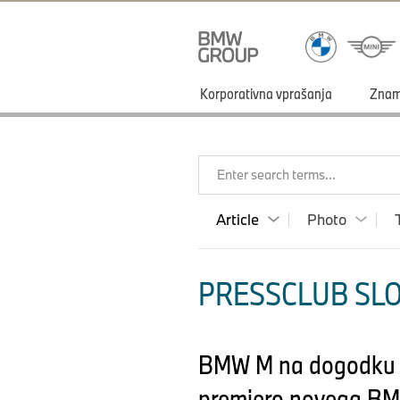
Korporativna vprašanja
Zna
Enter search terms...
Article
Photo
PRESSCLUB SLOV
BMW M na dogodku Co
premiero novega B