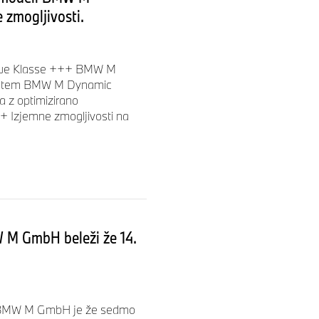
 zmogljivosti.
ue Klasse +++ BMW M
n sistem BMW M Dynamic
 z optimizirano
++ Izjemne zmogljivosti na
W M GmbH beleži že 14.
++ BMW M GmbH je že sedmo