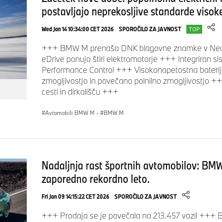
postavljajo neprekosljive standarde visoke
Wed Jan 14 10:34:00 CET 2026
SPOROČILO ZA JAVNOST
TOP
+++ BMW M prenaša DNK blagovne znamke v Ne
eDrive ponuja štiri elektromotorje +++ Integrira
Performance Control +++ Visokonapetostna baterija
zmogljivostjo in povečano polnilno zmogljivostjo +
cesti in dirkališču +++
Avtomobili BMW M
·
BMW M
Nadaljnja rast športnih avtomobilov: BM
zaporedno rekordno leto.
Fri Jan 09 14:15:22 CET 2026
SPOROČILO ZA JAVNOST
+++ Prodaja se je povečala na 213.457 vozil +