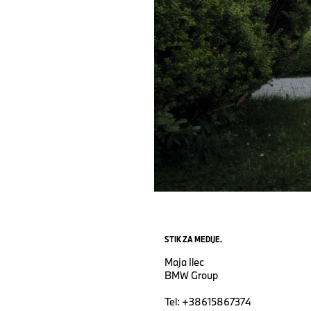
STIK ZA MEDIJE.
Maja Ilec
BMW Group
Tel: +38615867374