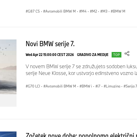
G87 CS
·
Avtomobili BMW M
·
M4
·
M2
·
M3
·
BMW M
Novi BMW serije 7.
Wed Apr 22 15:00:00 CEST 2026
GRADIVO ZA MEDIJE
TOP
V novem BMW serije 7 se združujeta sodoben luksuz
serije Neue Klasse, kar ustvarja edinstveno vozno i
G70 LCI
·
Avtomobili BMW M
·
BMW i
·
i7
·
Limuzina
·
Serija 
Začetek nove dobe: popolnoma električn