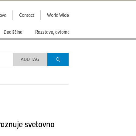
java
Contact
World Wide
Dediščina
Razstave, avtomobilski saloni
Športi
ADD TAG
raznuje svetovno