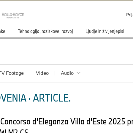
Pri
mke
Tehnologija, raziskave, razvoj
Ljudje in življenjepisi
TV Footage
Video
Audio
ENIA · ARTICLE.
ncorso d'Eleganza Villa d'Este 2025 p
MW M2 CS.