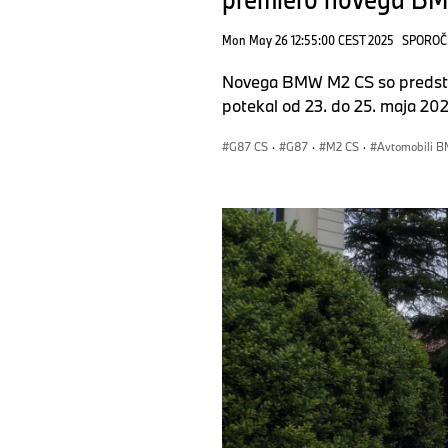
Mon May 26 12:55:00 CEST 2025
SPOROČ
Novega BMW M2 CS so predstavi
potekal od 23. do 25. maja 20
G87 CS
·
G87
·
M2 CS
·
Avtomobili 