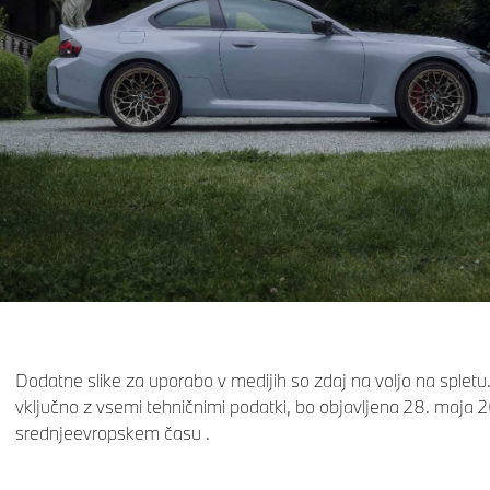
Dodatne slike za uporabo v medijih so zdaj na voljo na spletu
vključno z vsemi tehničnimi podatki, bo objavljena 28. maja 
srednjeevropskem času .