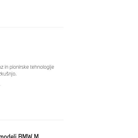
 in pionirske tehnologije
zkušnjo.
7
i modeli BMW M