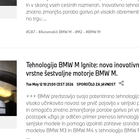
in v skoraj vseh cestnih razmerah. Inovativna tehn
znatno zmanjša porabo goriva pri visokih obremen
na trgu ...
G87
·
Avtomobili BMW M
·
M2
·
BMW M
Tehnologija BMW M Ignite: nova inovativn
vrstne šestvaljne motorje BMW M.
Tue May 12 10:21:00 CEST 2026
SPOROČILO ZA JAVNOST
+++ BMW predstavlja svojo patentirano tehnologijo
visoko učinkovita novost se prvič pojavlja v serijsk
in omogoča znatno zmanjšanje porabe goriva pri v
postopek vžiga je odličen primer prenosa tehnologije
serijske modele in pomaga izpolniti zahteve standa
modelov BMW M3 in BMW M4 s tehnologijo BMW M I
...