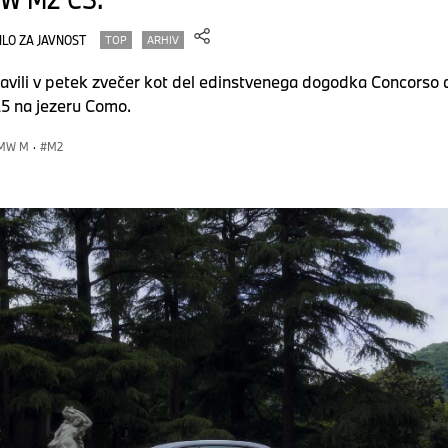
ILO ZA JAVNOST
TOP
ARHIV
li v petek zvečer kot del edinstvenega dogodka Concorso d'E
25 na jezeru Como.
BMW M
·
M2