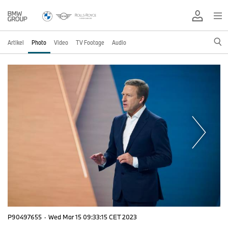
Artikel
Photo
Video
TV Footage
Audio
P90497655
·
Wed Mar 15 09:33:15 CET 2023