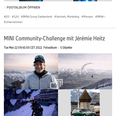
FOOTALBUM ÖFFNEN
i20
·
G26
·
BMW Group Switzerland
·
Vertrieb, Marketing
·
Messen
·
BMW i
·
Unternehmen
MINI Community-Challenge mit Jérémie Heitz
Tue Mar 22 09:45:00 CET 2022
Fotoalbum
·
5 Objekte