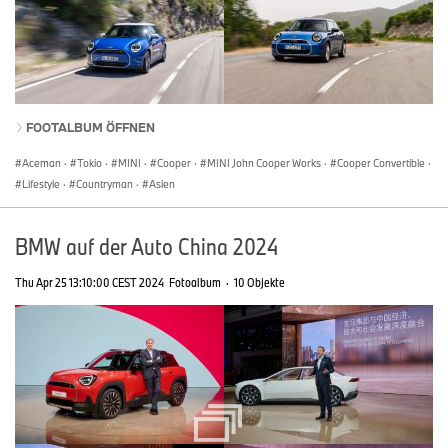
FOOTALBUM ÖFFNEN
Aceman
·
Tokio
·
MINI
·
Cooper
·
MINI John Cooper Works
·
Cooper Convertible
·
Lifestyle
·
Countryman
·
Asien
BMW auf der Auto China 2024
Thu Apr 25 13:10:00 CEST 2024
Fotoalbum
·
10 Objekte