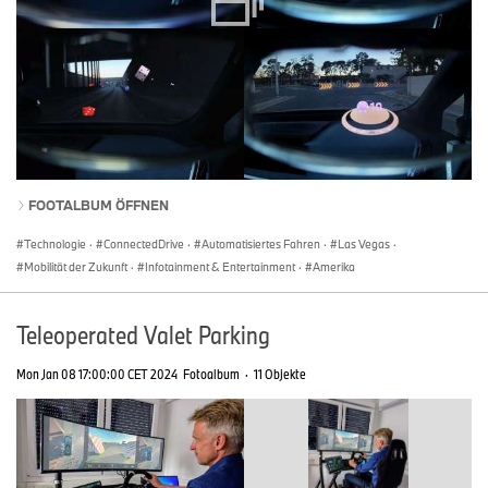
FOOTALBUM ÖFFNEN
Technologie
·
ConnectedDrive
·
Automatisiertes Fahren
·
Las Vegas
·
Mobilität der Zukunft
·
Infotainment & Entertainment
·
Amerika
Teleoperated Valet Parking
Mon Jan 08 17:00:00 CET 2024
Fotoalbum
·
11 Objekte