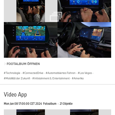
FOOTALBUM ÖFFNEN
Technologie
·
ConnectedDrive
·
Automatisiertes Fahren
·
Las Vegas
·
Mobilität der Zukunft
·
Infotainment & Entertainment
·
Amerika
Video App
Mon Jan 08 17:00:00 CET 2024
Fotoalbum
·
21 Objekte