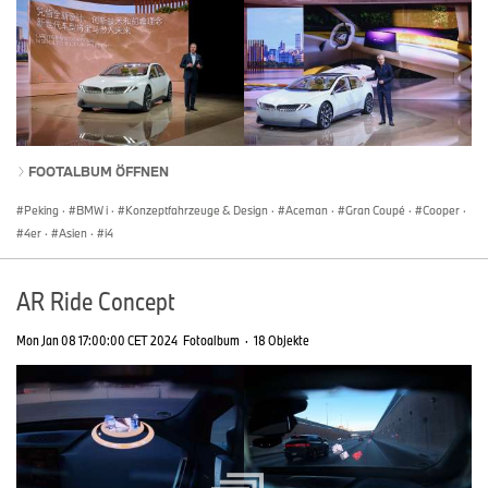
FOOTALBUM ÖFFNEN
Peking
·
BMW i
·
Konzeptfahrzeuge & Design
·
Aceman
·
Gran Coupé
·
Cooper
·
4er
·
Asien
·
i4
AR Ride Concept
Mon Jan 08 17:00:00 CET 2024
Fotoalbum
·
18 Objekte