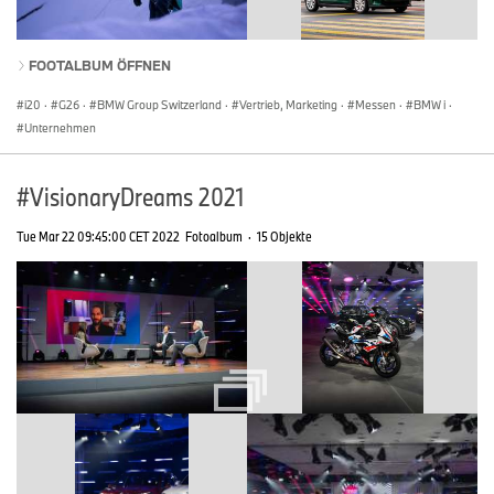
FOOTALBUM ÖFFNEN
i20
·
G26
·
BMW Group Switzerland
·
Vertrieb, Marketing
·
Messen
·
BMW i
·
Unternehmen
#VisionaryDreams 2021
Tue Mar 22 09:45:00 CET 2022
Fotoalbum
·
15 Objekte