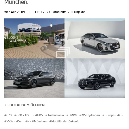
München.
Wed Aug 23 09:00:00 CEST 2023
Fotoalbum
·
10 Objekte
FOOTALBUM ÖFFNEN
G70
·
G60
·
G30
·
G05
·
Technologie
·
BMW i
·
iX5 Hydrogen
·
Europa
·
i5
·
550e
·
5er
·
i7
·
München
·
Mobilität der Zukunft