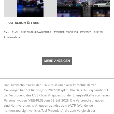
FOOTALBUM ÖFFNEN
i20
·
G26
·
BMW Group Switzerland
·
Vertrieb, Marketing
·
Messen
·
BMW i
·
Unternehmen
MEHR ANZEIGEN
Der Durchschnittswert der CO2-Emissionen aller immatrikulierten
Neuwagen beträgt für das Jahr 2026 111 g/km. Die Berechnung beruht auf
der Verordnung des UVEK über Angaben auf der Energieetikette von neuen
Personenwagen (VEE-PLS) vom 02. Juli 2025. Die Verbrauchsangaben
sind Normverbrauchs-Angaben gemäss dem WLTP (Worldwide
harmonized Light vehicles Test Procedure), die zum Vergleich der