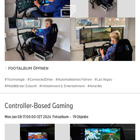
FOOTALBUM ÖFFNEN
Technologie
·
ConnectedDrive
·
Automatisiertes Fahren
·
Las Vegas
·
Mobilität der Zukunft
·
Infotainment & Entertainment
·
Amerika
Controller-Based Gaming
Mon Jan 08 17:00:00 CET 2024
Fotoalbum
·
19 Objekte