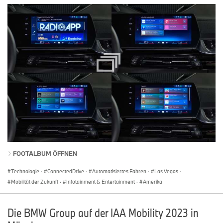
FOOTALBUM ÖFFNEN
Technologie
·
ConnectedDrive
·
Automatisiertes Fahren
·
Las Vegas
·
Mobilität der Zukunft
·
Infotainment & Entertainment
·
Amerika
Die BMW Group auf der IAA Mobility 2023 in