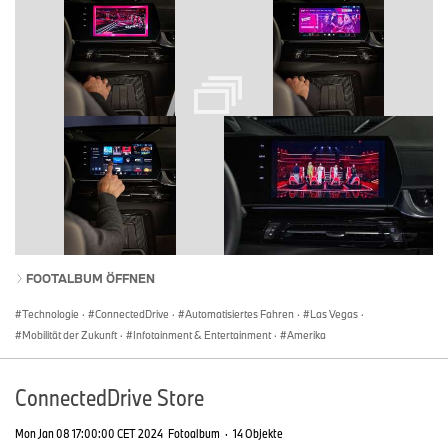
FOOTALBUM ÖFFNEN
Technologie
·
ConnectedDrive
·
Automatisiertes Fahren
·
Las Vegas
·
Mobilität der Zukunft
·
Infotainment & Entertainment
·
Amerika
ConnectedDrive Store
Mon Jan 08 17:00:00 CET 2024
Fotoalbum
·
14 Objekte