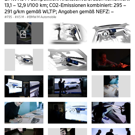
13,1 – 12,9 l/100 km; CO2-Emissionen kombiniert: 295 –
291 g/km gemäß WLTP; Angaben gemäß NEFZ: –
F95
·
X5 M
·
BMW M Automobile