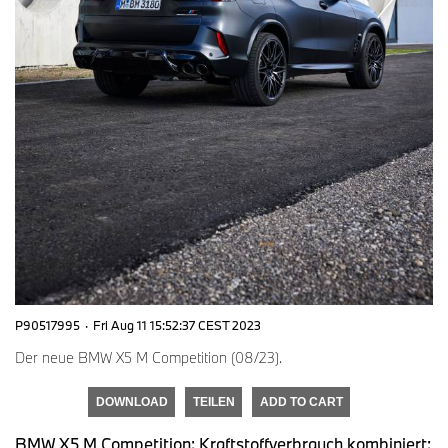
P90517995
·
Fri Aug 11 15:52:37 CEST 2023
Der neue BMW X5 M Competition (08/23).
DOWNLOAD
TEILEN
ADD TO CART
BMW X5 M Competition: Kraftstoffverbrauch kombiniert: