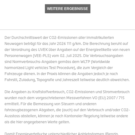
WEITERE ERGEBNISSE
Der Durchschnittswert der CO2-Emissionen aller immatrikulierten
Neuwagen beträgt für das Jahr 2026 111 g/km. Die Berechnung beruht auf
der Verordnung des UVEK über Angaben auf der Energieetikette von neuen
Personenwagen (VEE-PLS) vom 02. Juli 2025. Die Verbrauchsangaben
sind Normverbrauchs-Angaben gemäss dem WLTP (Worldwide
harmonized Light vehicles Test Procedure), die zum Vergleich der
Fahrzeuge dienen. In der Praxis können die Angaben jedoch je nach
Fahrstil, Zuladung, Topografie und Jahreszeit teilweise deutlich abweichen.
Die Angaben zu Kraftstoffverbrauch, CO2-Emissionen und Stromverbrauch
wurden nach dem vorgeschriebenen Messverfahren VO (EU) 2007 / 715
ermittelt. Für die Bemessung von Steuern und anderen
fahrzeugbezogenen Abgaben, die (auch) auf den Verbrauch und/oder CO2-
Ausstoss abstellen, können je nach Kantonaler Regelung teilweise andere
als die hier angegebenen Werte gelten.
Damit Energieverbräuche unterschiedlicher Antriebsformen (Benzin,