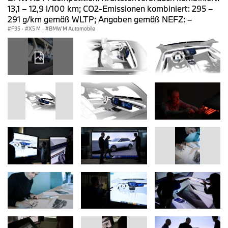
13,1 – 12,9 l/100 km; CO2-Emissionen kombiniert: 295 –
291 g/km gemäß WLTP; Angaben gemäß NEFZ: –
F95
·
X5 M
·
BMW M Automobile