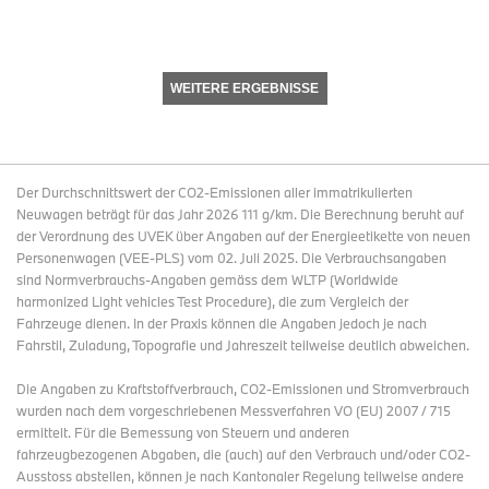
WEITERE ERGEBNISSE
Der Durchschnittswert der CO2-Emissionen aller immatrikulierten
Neuwagen beträgt für das Jahr 2026 111 g/km. Die Berechnung beruht auf
der Verordnung des UVEK über Angaben auf der Energieetikette von neuen
Personenwagen (VEE-PLS) vom 02. Juli 2025. Die Verbrauchsangaben
sind Normverbrauchs-Angaben gemäss dem WLTP (Worldwide
harmonized Light vehicles Test Procedure), die zum Vergleich der
Fahrzeuge dienen. In der Praxis können die Angaben jedoch je nach
Fahrstil, Zuladung, Topografie und Jahreszeit teilweise deutlich abweichen.
Die Angaben zu Kraftstoffverbrauch, CO2-Emissionen und Stromverbrauch
wurden nach dem vorgeschriebenen Messverfahren VO (EU) 2007 / 715
ermittelt. Für die Bemessung von Steuern und anderen
fahrzeugbezogenen Abgaben, die (auch) auf den Verbrauch und/oder CO2-
Ausstoss abstellen, können je nach Kantonaler Regelung teilweise andere