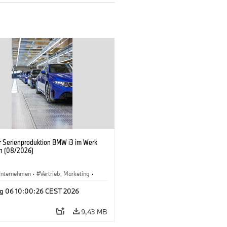
er Serienproduktion BMW i3 im Werk
n (08/2026)
nternehmen
·
Vertrieb, Marketing
·
tionswerke
·
Standorte
·
i3
·
BMW i
g 06 10:00:26 CEST 2026
9,43 MB