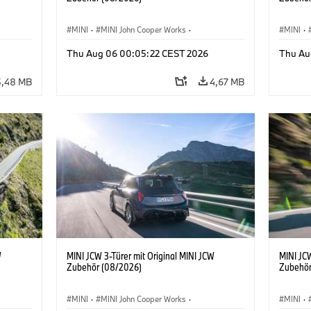
MINI
·
MINI John Cooper Works
·
MINI
·
John Cooper Works
·
John C
Thu Aug 06 00:05:22 CEST 2026
Thu Au
Sonderausstattungen, Zubehör
Sonder
5,48 MB
4,67 MB
W
MINI JCW 3-Türer mit Original MINI JCW
MINI JCW
Zubehör (08/2026)
Zubehör
MINI
·
MINI John Cooper Works
·
MINI
·