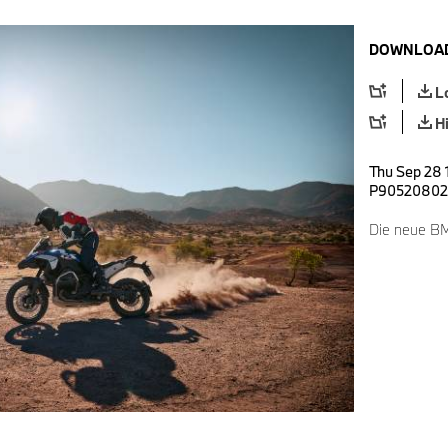
DOWNLOAD
L
H
Thu Sep 28 
P90520802
Die neue B