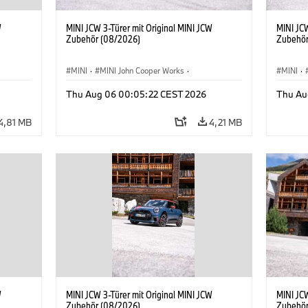
W
MINI JCW 3-Türer mit Original MINI JCW
MINI JCW
Zubehör (08/2026)
Zubehör
MINI
·
MINI John Cooper Works
·
MINI
·
John Cooper Works
·
John C
Thu Aug 06 00:05:22 CEST 2026
Thu Au
Sonderausstattungen, Zubehör
Sonder
4,81 MB
4,21 MB
W
MINI JCW 3-Türer mit Original MINI JCW
MINI JCW
Zubehör (08/2026)
Zubehör