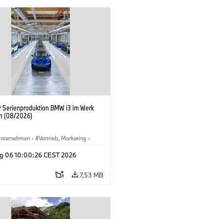
er Serienproduktion BMW i3 im Werk
n (08/2026)
nternehmen
·
Vertrieb, Marketing
·
tionswerke
·
Standorte
·
i3
·
BMW i
g 06 10:00:26 CEST 2026
7,53 MB