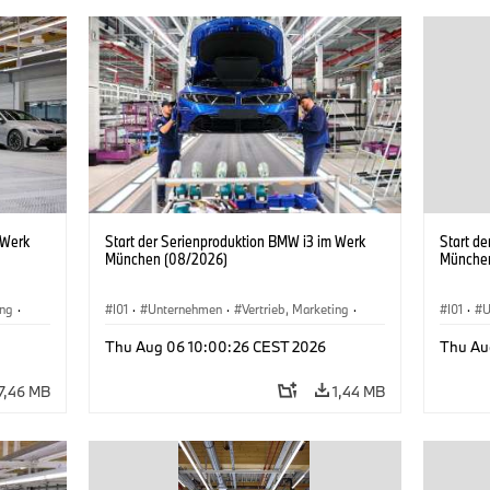
 Werk
Start der Serienproduktion BMW i3 im Werk
Start d
München (08/2026)
Münche
ing
·
I01
·
Unternehmen
·
Vertrieb, Marketing
·
I01
·
U
BMW i
Produktionswerke
·
Standorte
·
i3
·
BMW i
Produk
Thu Aug 06 10:00:26 CEST 2026
Thu Au
7,46 MB
1,44 MB