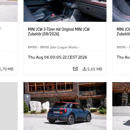
W
MINI JCW 3-Türer mit Original MINI JCW
MINI JCW
Zubehör (08/2026)
Zubehör
MINI
·
MINI John Cooper Works
·
MINI
·
John Cooper Works
·
John C
Thu Aug 06 00:05:22 CEST 2026
Thu Au
Sonderausstattungen, Zubehör
Sonder
5,79 MB
5,65 MB