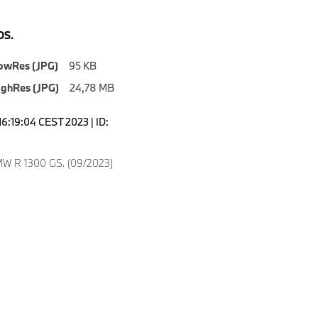
S.
owRes (JPG)
95 KB
ighRes (JPG)
24,78 MB
16:19:04 CEST 2023 | ID:
MW R 1300 GS. (09/2023)