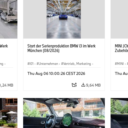
 Werk
Start der Serienproduktion BMW i3 im Werk
MINI JCW
München (08/2026)
Zubehör
ing
·
I01
·
Unternehmen
·
Vertrieb, Marketing
·
MINI
·
BMW i
Produktionswerke
·
Standorte
·
i3
·
BMW i
John C
Thu Aug 06 10:00:26 CEST 2026
Thu Au
Sonder
8,24 MB
9,64 MB