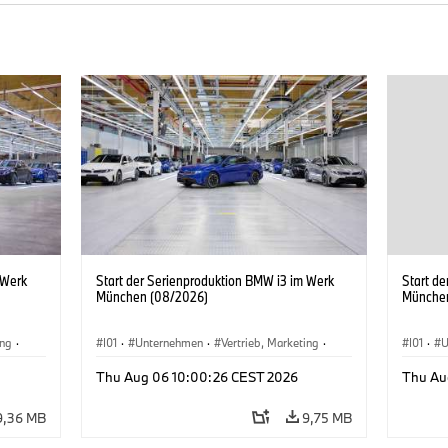
 Werk
Start der Serienproduktion BMW i3 im Werk
Start d
München (08/2026)
Münche
ing
·
I01
·
Unternehmen
·
Vertrieb, Marketing
·
I01
·
U
BMW i
Produktionswerke
·
Standorte
·
i3
·
BMW i
Produk
Thu Aug 06 10:00:26 CEST 2026
Thu Au
9,36 MB
9,75 MB