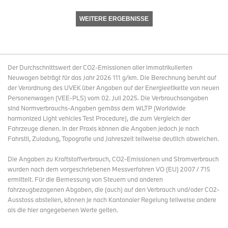
WEITERE ERGEBNISSE
Der Durchschnittswert der CO2-Emissionen aller immatrikulierten
Neuwagen beträgt für das Jahr 2026 111 g/km. Die Berechnung beruht auf
der Verordnung des UVEK über Angaben auf der Energieetikette von neuen
Personenwagen (VEE-PLS) vom 02. Juli 2025. Die Verbrauchsangaben
sind Normverbrauchs-Angaben gemäss dem WLTP (Worldwide
harmonized Light vehicles Test Procedure), die zum Vergleich der
Fahrzeuge dienen. In der Praxis können die Angaben jedoch je nach
Fahrstil, Zuladung, Topografie und Jahreszeit teilweise deutlich abweichen.
Die Angaben zu Kraftstoffverbrauch, CO2-Emissionen und Stromverbrauch
wurden nach dem vorgeschriebenen Messverfahren VO (EU) 2007 / 715
ermittelt. Für die Bemessung von Steuern und anderen
fahrzeugbezogenen Abgaben, die (auch) auf den Verbrauch und/oder CO2-
Ausstoss abstellen, können je nach Kantonaler Regelung teilweise andere
als die hier angegebenen Werte gelten.