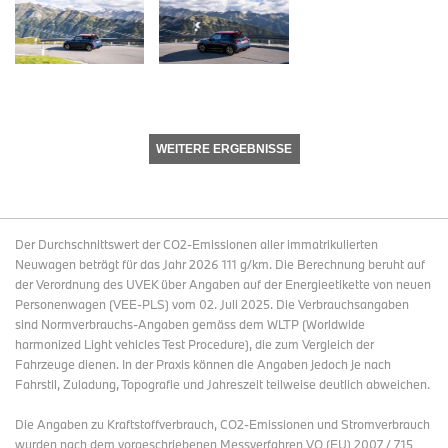
WEITERE ERGEBNISSE
Der Durchschnittswert der CO2-Emissionen aller immatrikulierten
Neuwagen beträgt für das Jahr 2026 111 g/km. Die Berechnung beruht auf
der Verordnung des UVEK über Angaben auf der Energieetikette von neuen
Personenwagen (VEE-PLS) vom 02. Juli 2025. Die Verbrauchsangaben
sind Normverbrauchs-Angaben gemäss dem WLTP (Worldwide
harmonized Light vehicles Test Procedure), die zum Vergleich der
Fahrzeuge dienen. In der Praxis können die Angaben jedoch je nach
Fahrstil, Zuladung, Topografie und Jahreszeit teilweise deutlich abweichen.
Die Angaben zu Kraftstoffverbrauch, CO2-Emissionen und Stromverbrauch
wurden nach dem vorgeschriebenen Messverfahren VO (EU) 2007 / 715