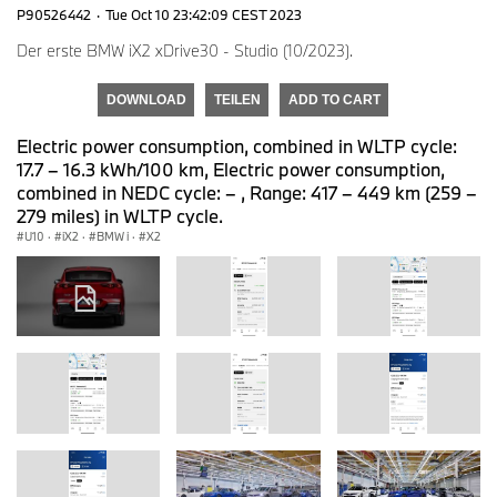
P90526442
·
Tue Oct 10 23:42:09 CEST 2023
Der erste BMW iX2 xDrive30 - Studio (10/2023).
DOWNLOAD
TEILEN
ADD TO CART
Electric power consumption, combined in WLTP cycle:
17.7 – 16.3 kWh/100 km, Electric power consumption,
combined in NEDC cycle: – , Range: 417 – 449 km (259 –
279 miles) in WLTP cycle.
U10
·
iX2
·
BMW i
·
X2