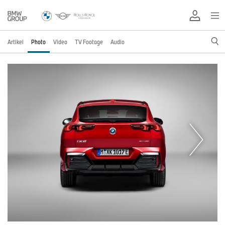
Artikel
Photo
Video
TV Footage
Audio