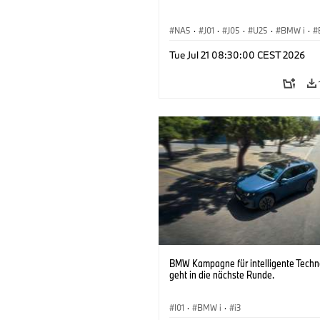
NA5
·
J01
·
J05
·
U25
·
BMW i
·
Aceman
·
Countryman
·
Cooper
·
iX
Tue Jul 21 08:30:00 CEST 2026
Elektrifizierung
·
Technologie
BMW Kampagne für intelligente Techn
geht in die nächste Runde.
I01
·
BMW i
·
i3