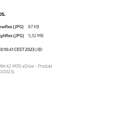
S.
owRes (JPG)
87 KB
ighRes (JPG)
5,52 MB
0:10:41 CEST 2023 | ID:
W X2 M35i xDrive - Produkt
10/2023).