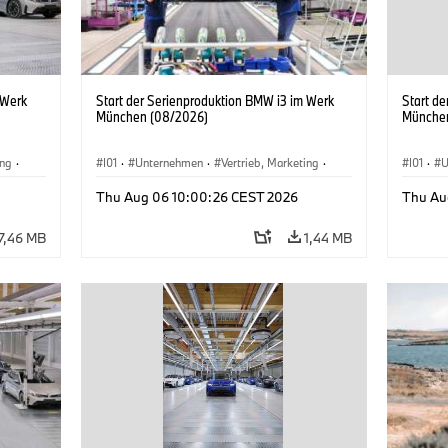
 Werk
Start der Serienproduktion BMW i3 im Werk
Start d
München (08/2026)
Münche
ing
·
I01
·
Unternehmen
·
Vertrieb, Marketing
·
I01
·
U
BMW i
Produktionswerke
·
Standorte
·
i3
·
BMW i
Produk
Thu Aug 06 10:00:26 CEST 2026
Thu Au
7,46 MB
1,44 MB