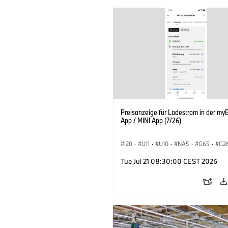
Preisanzeige für Ladestrom in der m
App / MINI App (7/26)
i20
·
U11
·
U10
·
NA5
·
G65
·
G2
G70 LCI
·
Elektrifizierung
·
Technolog
Tue Jul 21 08:30:00 CEST 2026
ConnectedDrive
·
iX
·
BMW i
·
iX1
·
iX3
·
iX5
·
i4