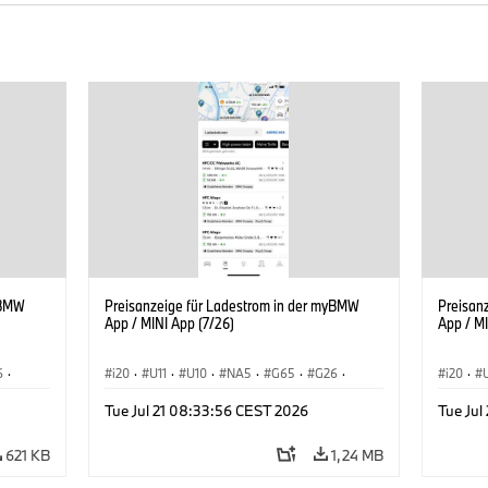
yBMW
Preisanzeige für Ladestrom in der myBMW
Preisan
App / MINI App (7/26)
App / MI
6
·
i20
·
U11
·
U10
·
NA5
·
G65
·
G26
·
i20
·
ie
·
G70 LCI
·
Elektrifizierung
·
Technologie
·
G70 LC
Tue Jul 21 08:33:56 CEST 2026
Tue Jul
iX2
·
ConnectedDrive
·
iX
·
BMW i
·
iX1
·
iX2
·
Connec
iX3
·
iX5
·
i4
iX3
·
621 KB
1,24 MB