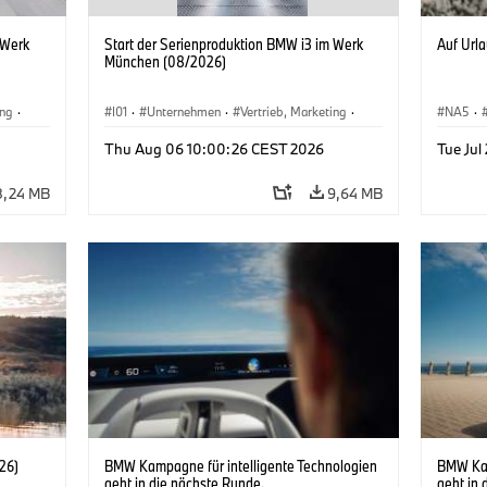
 Werk
Start der Serienproduktion BMW i3 im Werk
Auf Url
München (08/2026)
ing
·
I01
·
Unternehmen
·
Vertrieb, Marketing
·
NA5
·
BMW i
Produktionswerke
·
Standorte
·
i3
·
BMW i
Acema
Thu Aug 06 10:00:26 CEST 2026
Tue Jul
Elektri
8,24 MB
9,64 MB
26)
BMW Kampagne für intelligente Technologien
BMW Kam
geht in die nächste Runde.
geht in 