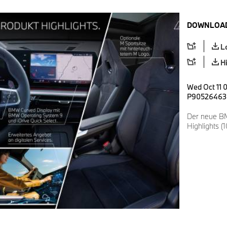
DOWNLOAD
L
H
Wed Oct 11 0
P90526463
Der neue BM
Highlights (