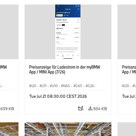
yBMW
Preisanzeige für Ladestrom in der myBMW
Preisan
App / MINI App (7/26)
App / MI
6
·
i20
·
U11
·
U10
·
NA5
·
G65
·
G26
·
i20
·
ie
·
G70 LCI
·
Elektrifizierung
·
Technologie
·
G70 LC
Tue Jul 21 08:30:00 CEST 2026
Tue Ju
iX2
·
ConnectedDrive
·
iX
·
BMW i
·
iX1
·
iX2
·
Connec
iX3
·
iX5
·
i4
iX3
·
639 KB
934 KB