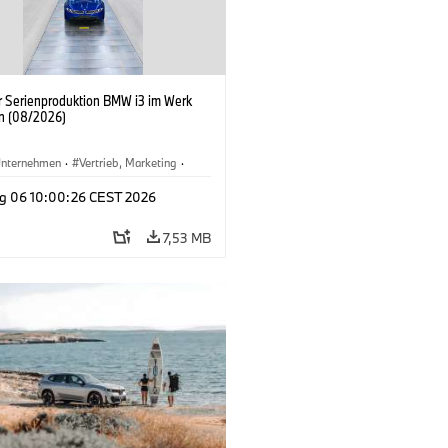
er Serienproduktion BMW i3 im Werk
n (08/2026)
nternehmen
·
Vertrieb, Marketing
·
tionswerke
·
Standorte
·
i3
·
BMW i
g 06 10:00:26 CEST 2026
7,53 MB