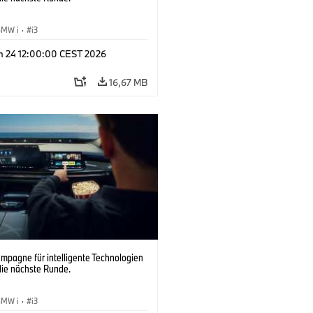
BMW i
·
i3
n 24 12:00:00 CEST 2026
16,67 MB
pagne für intelligente Technologien
die nächste Runde.
BMW i
·
i3