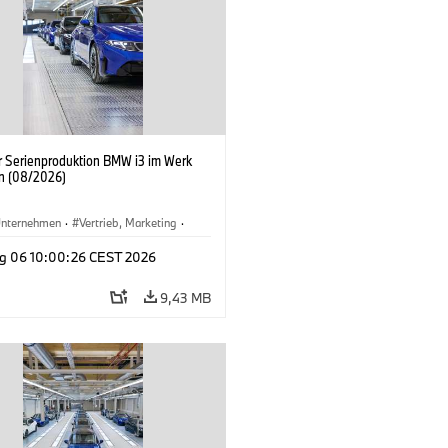
er Serienproduktion BMW i3 im Werk
n (08/2026)
nternehmen
·
Vertrieb, Marketing
·
tionswerke
·
Standorte
·
i3
·
BMW i
g 06 10:00:26 CEST 2026
9,43 MB