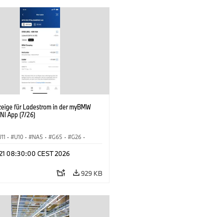
zeige für Ladestrom in der myBMW
NI App (7/26)
U11
·
U10
·
NA5
·
G65
·
G26
·
I
·
Elektrifizierung
·
Technologie
·
l 21 08:30:00 CEST 2026
tedDrive
·
iX
·
BMW i
·
iX1
·
iX2
·
iX5
·
i4
929 KB