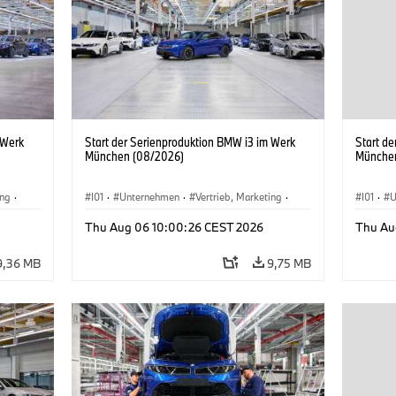
 Werk
Start der Serienproduktion BMW i3 im Werk
Start d
München (08/2026)
Münche
ing
·
I01
·
Unternehmen
·
Vertrieb, Marketing
·
I01
·
U
BMW i
Produktionswerke
·
Standorte
·
i3
·
BMW i
Produk
Thu Aug 06 10:00:26 CEST 2026
Thu Au
9,36 MB
9,75 MB