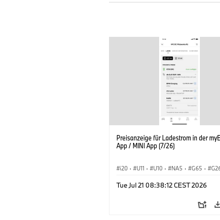
Preisanzeige für Ladestrom in der m
App / MINI App (7/26)
i20
·
U11
·
U10
·
NA5
·
G65
·
G2
G70 LCI
·
Elektrifizierung
·
Technolog
Tue Jul 21 08:38:12 CEST 2026
ConnectedDrive
·
iX
·
BMW i
·
iX1
·
iX3
·
iX5
·
i4