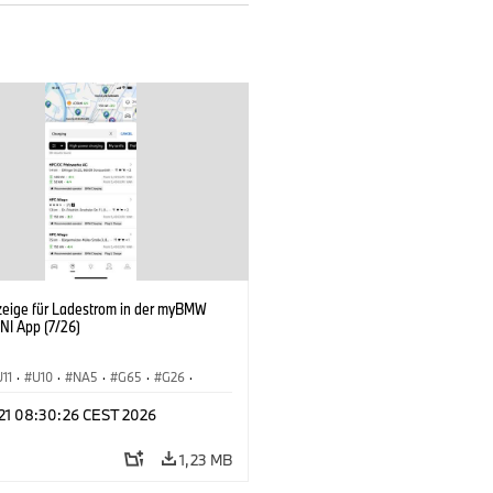
zeige für Ladestrom in der myBMW
NI App (7/26)
U11
·
U10
·
NA5
·
G65
·
G26
·
I
·
Elektrifizierung
·
Technologie
·
 21 08:30:26 CEST 2026
tedDrive
·
iX
·
BMW i
·
iX1
·
iX2
·
iX5
·
i4
1,23 MB