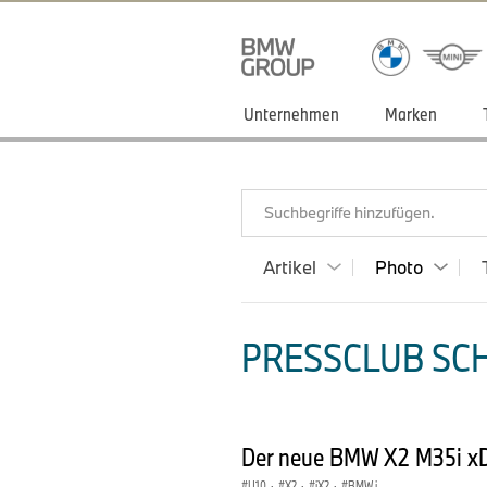
Unternehmen
Marken
Suchbegriffe hinzufügen.
Artikel
Photo
PRESSCLUB SCH
Der neue BMW X2 M35i xDr
U10
·
X2
·
iX2
·
BMW i