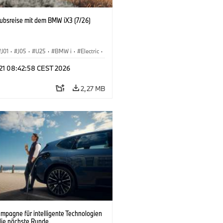
aubsreise mit dem BMW iX3 (7/26)
J01
·
J05
·
U25
·
BMW i
·
Electric
·
n
·
Countryman
·
Cooper
·
iX3
·
 21 08:42:58 CEST 2026
fizierung
·
Technologie
2,27 MB
pagne für intelligente Technologien
die nächste Runde.