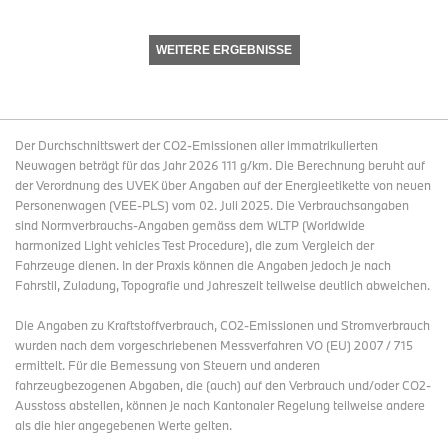
WEITERE ERGEBNISSE
Der Durchschnittswert der CO2-Emissionen aller immatrikulierten
Neuwagen beträgt für das Jahr 2026 111 g/km. Die Berechnung beruht auf
der Verordnung des UVEK über Angaben auf der Energieetikette von neuen
Personenwagen (VEE-PLS) vom 02. Juli 2025. Die Verbrauchsangaben
sind Normverbrauchs-Angaben gemäss dem WLTP (Worldwide
harmonized Light vehicles Test Procedure), die zum Vergleich der
Fahrzeuge dienen. In der Praxis können die Angaben jedoch je nach
Fahrstil, Zuladung, Topografie und Jahreszeit teilweise deutlich abweichen.
Die Angaben zu Kraftstoffverbrauch, CO2-Emissionen und Stromverbrauch
wurden nach dem vorgeschriebenen Messverfahren VO (EU) 2007 / 715
ermittelt. Für die Bemessung von Steuern und anderen
fahrzeugbezogenen Abgaben, die (auch) auf den Verbrauch und/oder CO2-
Ausstoss abstellen, können je nach Kantonaler Regelung teilweise andere
als die hier angegebenen Werte gelten.