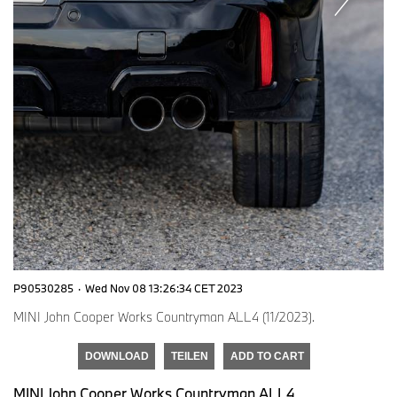
P90530285
·
Wed Nov 08 13:26:34 CET 2023
MINI John Cooper Works Countryman ALL4 (11/2023).
DOWNLOAD
TEILEN
ADD TO CART
MINI John Cooper Works Countryman ALL4