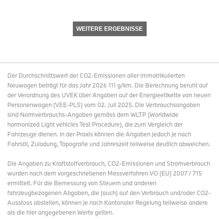
WEITERE ERGEBNISSE
Der Durchschnittswert der CO2-Emissionen aller immatrikulierten
Neuwagen beträgt für das Jahr 2026 111 g/km. Die Berechnung beruht auf
der Verordnung des UVEK über Angaben auf der Energieetikette von neuen
Personenwagen (VEE-PLS) vom 02. Juli 2025. Die Verbrauchsangaben
sind Normverbrauchs-Angaben gemäss dem WLTP (Worldwide
harmonized Light vehicles Test Procedure), die zum Vergleich der
Fahrzeuge dienen. In der Praxis können die Angaben jedoch je nach
Fahrstil, Zuladung, Topografie und Jahreszeit teilweise deutlich abweichen.
Die Angaben zu Kraftstoffverbrauch, CO2-Emissionen und Stromverbrauch
wurden nach dem vorgeschriebenen Messverfahren VO (EU) 2007 / 715
ermittelt. Für die Bemessung von Steuern und anderen
fahrzeugbezogenen Abgaben, die (auch) auf den Verbrauch und/oder CO2-
Ausstoss abstellen, können je nach Kantonaler Regelung teilweise andere
als die hier angegebenen Werte gelten.