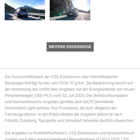
WEITERE ERGEBNISSE
Der Durchschnittswert der CO2-Emissionen aller immatrikulierten
Neuwagen beträgt für das Jahr 2026 111 g/km. Die Berechnung beruht auf
der Verordnung des UVEK über Angaben auf der Energieetikette von neuen
Personenwagen (VEE-PLS) vom 02. Juli 2025. Die Verbrauchsangaben
sind Normverbrauchs-Angaben gemäss dem WLTP (Worldwide
harmonized Light vehicles Test Procedure), die zum Vergleich der
Fahrzeuge dienen. In der Praxis können die Angaben jedoch je nach
Fahrstil, Zuladung, Topografie und Jahreszeit teilweise deutlich abweichen.
Die Angaben zu Kraftstoffverbrauch, CO2-Emissionen und Stromverbrauch
wurden nach dem vorgeschriebenen Messverfahren VO (EU) 2007 / 715