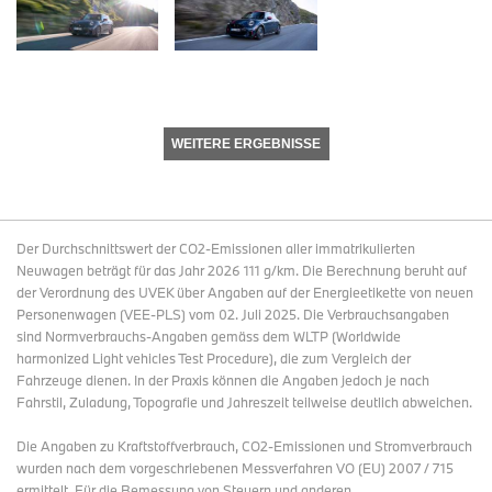
WEITERE ERGEBNISSE
Der Durchschnittswert der CO2-Emissionen aller immatrikulierten
Neuwagen beträgt für das Jahr 2026 111 g/km. Die Berechnung beruht auf
der Verordnung des UVEK über Angaben auf der Energieetikette von neuen
Personenwagen (VEE-PLS) vom 02. Juli 2025. Die Verbrauchsangaben
sind Normverbrauchs-Angaben gemäss dem WLTP (Worldwide
harmonized Light vehicles Test Procedure), die zum Vergleich der
Fahrzeuge dienen. In der Praxis können die Angaben jedoch je nach
Fahrstil, Zuladung, Topografie und Jahreszeit teilweise deutlich abweichen.
Die Angaben zu Kraftstoffverbrauch, CO2-Emissionen und Stromverbrauch
wurden nach dem vorgeschriebenen Messverfahren VO (EU) 2007 / 715
ermittelt. Für die Bemessung von Steuern und anderen