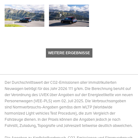
WEITERE ERGEBNISSE
Der Durchschnittswert der CO2-Emissionen aller immatrikulierten
Neuwagen beträgt für das Jahr 2026 111 g/km. Die Berechnung beruht auf
der Verordnung des UVEK über Angaben auf der Energieetikette von neuen
Personenwagen (VEE-PLS) vom 02. Juli 2025. Die Verbrauchsangaben
sind Normverbrauchs-Angaben gemäss dem WLTP (Worldwide
harmonized Light vehicles Test Procedure), die zum Vergleich der
Fahrzeuge dienen. In der Praxis können die Angaben jedoch je nach
Fahrstil, Zuladung, Topografie und Jahreszeit teilweise deutlich abweichen.
Die Angaben zu Kraftstoffverbrauch, CO2-Emissionen und Stromverbrauch