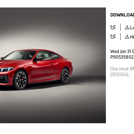
DOWNLOAD
L
H
Wed Jan 31 
P90535802
Das neue BM
(01/2024).