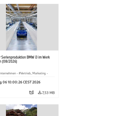
er Serienproduktion BMW i3 im Werk
n (08/2026)
nternehmen
·
Vertrieb, Marketing
·
tionswerke
·
Standorte
·
i3
·
BMW i
g 06 10:00:26 CEST 2026
7,53 MB