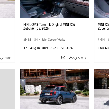
W
MINI JCW 3-Türer mit Original MINI JCW
MINI JCW
Zubehör (08/2026)
Zubehör
MINI
·
MINI John Cooper Works
·
MINI
·
John Cooper Works
·
John C
Thu Aug 06 00:05:22 CEST 2026
Thu Au
Sonderausstattungen, Zubehör
Sonder
5,79 MB
5,65 MB