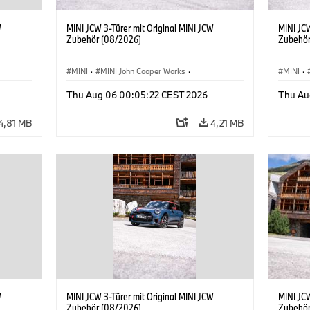
W
MINI JCW 3-Türer mit Original MINI JCW
MINI JCW
Zubehör (08/2026)
Zubehör
MINI
·
MINI John Cooper Works
·
MINI
·
John Cooper Works
·
John C
Thu Aug 06 00:05:22 CEST 2026
Thu Au
Sonderausstattungen, Zubehör
Sonder
4,81 MB
4,21 MB
W
MINI JCW 3-Türer mit Original MINI JCW
MINI JCW
Zubehör (08/2026)
Zubehör