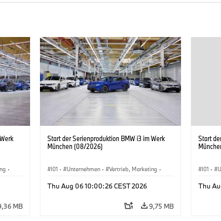
 Werk
Start der Serienproduktion BMW i3 im Werk
Start d
München (08/2026)
Münche
ing
·
I01
·
Unternehmen
·
Vertrieb, Marketing
·
I01
·
U
BMW i
Produktionswerke
·
Standorte
·
i3
·
BMW i
Produk
Thu Aug 06 10:00:26 CEST 2026
Thu Au
9,36 MB
9,75 MB