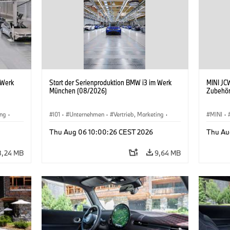
 Werk
Start der Serienproduktion BMW i3 im Werk
MINI JCW
München (08/2026)
Zubehör
ing
·
I01
·
Unternehmen
·
Vertrieb, Marketing
·
MINI
·
BMW i
Produktionswerke
·
Standorte
·
i3
·
BMW i
John C
Thu Aug 06 10:00:26 CEST 2026
Thu Au
Sonder
8,24 MB
9,64 MB