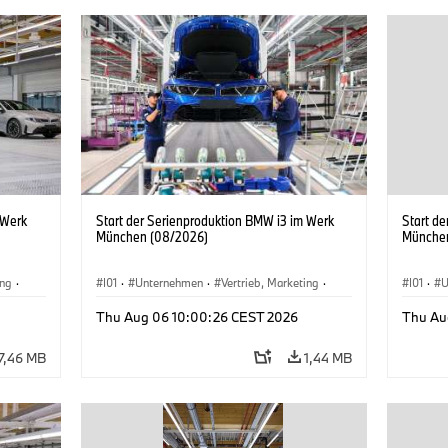
 Werk
Start der Serienproduktion BMW i3 im Werk
Start d
München (08/2026)
Münche
ing
·
I01
·
Unternehmen
·
Vertrieb, Marketing
·
I01
·
U
BMW i
Produktionswerke
·
Standorte
·
i3
·
BMW i
Produk
Thu Aug 06 10:00:26 CEST 2026
Thu Au
7,46 MB
1,44 MB