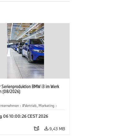
er Serienproduktion BMW i3 im Werk
n (08/2026)
nternehmen
·
Vertrieb, Marketing
·
tionswerke
·
Standorte
·
i3
·
BMW i
g 06 10:00:26 CEST 2026
9,43 MB