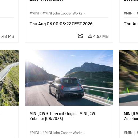
MINI
·
MINI John Cooper Works
·
MINI
·
John Cooper Works
·
John C
Thu Aug 06 00:05:22 CEST 2026
Thu Au
Sonderausstattungen, Zubehör
Sonder
5,48 MB
4,67 MB
W
MINI JCW 3-Türer mit Original MINI JCW
MINI JCW
Zubehör (08/2026)
Zubehör
MINI
·
MINI John Cooper Works
·
MINI
·