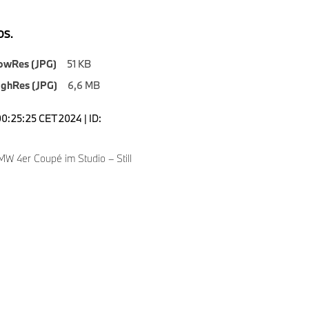
S.
owRes (JPG)
51 KB
ighRes (JPG)
6,6 MB
00:25:25 CET 2024 | ID:
W 4er Coupé im Studio – Still