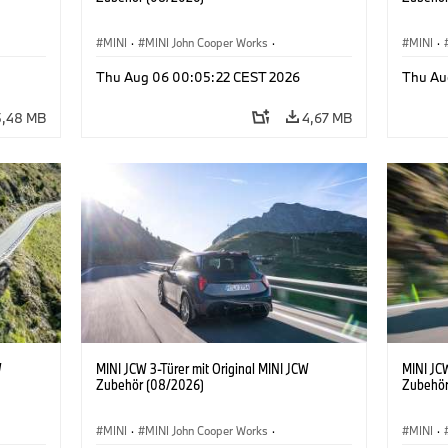
MINI
·
MINI John Cooper Works
·
MINI
·
John Cooper Works
·
John C
Thu Aug 06 00:05:22 CEST 2026
Thu Au
Sonderausstattungen, Zubehör
Sonder
5,48 MB
4,67 MB
W
MINI JCW 3-Türer mit Original MINI JCW
MINI JCW
Zubehör (08/2026)
Zubehör
MINI
·
MINI John Cooper Works
·
MINI
·