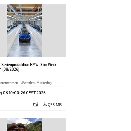
er Serienproduktion BMW i3 im Werk
n (08/2026)
nternehmen
·
Vertrieb, Marketing
·
tionswerke
·
Standorte
·
i3
·
BMW i
g 06 10:00:26 CEST 2026
7,53 MB