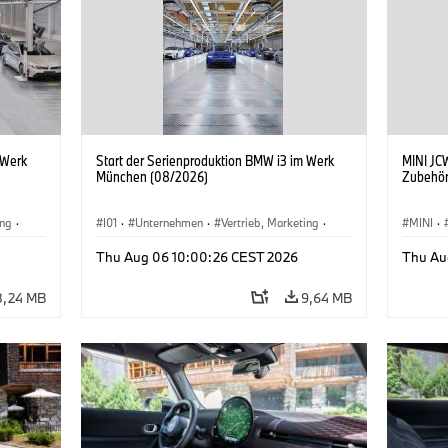
 Werk
Start der Serienproduktion BMW i3 im Werk
MINI JCW
München (08/2026)
Zubehör
ing
·
I01
·
Unternehmen
·
Vertrieb, Marketing
·
MINI
·
BMW i
Produktionswerke
·
Standorte
·
i3
·
BMW i
John C
Thu Aug 06 10:00:26 CEST 2026
Thu Au
Sonder
8,24 MB
9,64 MB