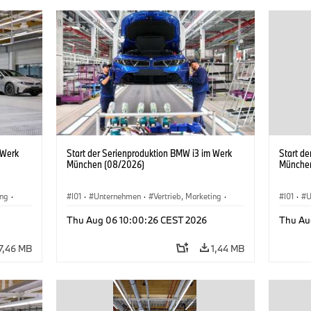
 Werk
Start der Serienproduktion BMW i3 im Werk
Start d
München (08/2026)
Münche
ing
·
I01
·
Unternehmen
·
Vertrieb, Marketing
·
I01
·
U
BMW i
Produktionswerke
·
Standorte
·
i3
·
BMW i
Produk
Thu Aug 06 10:00:26 CEST 2026
Thu Au
7,46 MB
1,44 MB