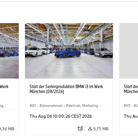
 Werk
Start der Serienproduktion BMW i3 im Werk
Start d
München (08/2026)
Münche
ing
·
I01
·
Unternehmen
·
Vertrieb, Marketing
·
I01
·
U
BMW i
Produktionswerke
·
Standorte
·
i3
·
BMW i
Produk
Thu Aug 06 10:00:26 CEST 2026
Thu Au
9,36 MB
9,75 MB