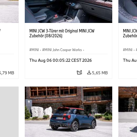
W
MINI JCW 3-Türer mit Original MINI JCW
MINI JCW
Zubehör (08/2026)
Zubehör
MINI
·
MINI John Cooper Works
·
MINI
·
John Cooper Works
·
John C
Thu Aug 06 00:05:22 CEST 2026
Thu Au
Sonderausstattungen, Zubehör
Sonder
5,79 MB
5,65 MB