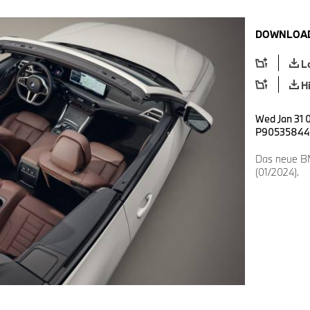
DOWNLOAD
L
H
Wed Jan 31 0
P90535844
Das neue BM
(01/2024).