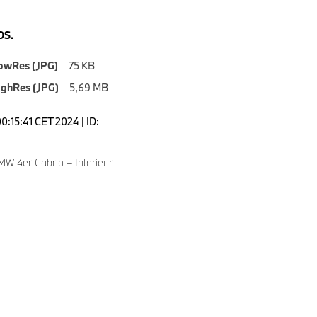
S.
owRes (JPG)
75 KB
ighRes (JPG)
5,69 MB
0:15:41 CET 2024 | ID:
W 4er Cabrio – Interieur