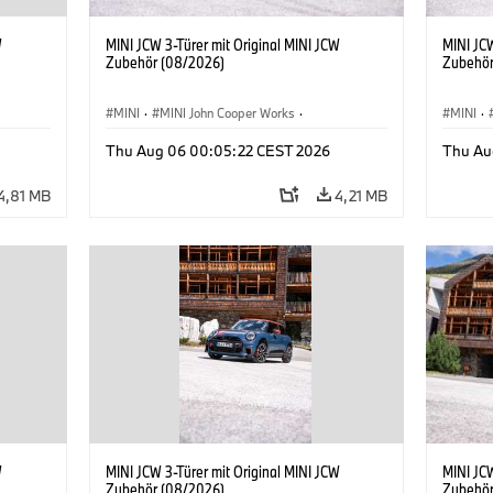
W
MINI JCW 3-Türer mit Original MINI JCW
MINI JCW
Zubehör (08/2026)
Zubehör
MINI
·
MINI John Cooper Works
·
MINI
·
John Cooper Works
·
John C
Thu Aug 06 00:05:22 CEST 2026
Thu Au
Sonderausstattungen, Zubehör
Sonder
4,81 MB
4,21 MB
W
MINI JCW 3-Türer mit Original MINI JCW
MINI JCW
Zubehör (08/2026)
Zubehör