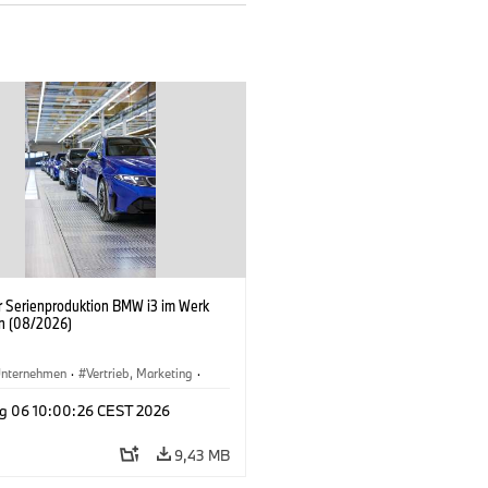
er Serienproduktion BMW i3 im Werk
n (08/2026)
nternehmen
·
Vertrieb, Marketing
·
tionswerke
·
Standorte
·
i3
·
BMW i
g 06 10:00:26 CEST 2026
9,43 MB