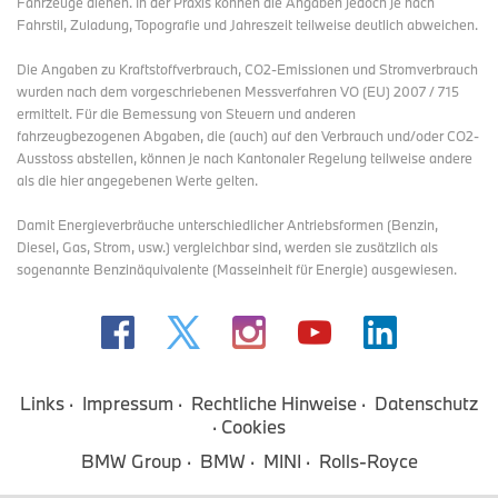
Fahrzeuge dienen. In der Praxis können die Angaben jedoch je nach
Fahrstil, Zuladung, Topografie und Jahreszeit teilweise deutlich abweichen.
Die Angaben zu Kraftstoffverbrauch, CO2-Emissionen und Stromverbrauch
wurden nach dem vorgeschriebenen Messverfahren VO (EU) 2007 / 715
ermittelt. Für die Bemessung von Steuern und anderen
fahrzeugbezogenen Abgaben, die (auch) auf den Verbrauch und/oder CO2-
Ausstoss abstellen, können je nach Kantonaler Regelung teilweise andere
als die hier angegebenen Werte gelten.
Damit Energieverbräuche unterschiedlicher Antriebsformen (Benzin,
Diesel, Gas, Strom, usw.) vergleichbar sind, werden sie zusätzlich als
sogenannte Benzinäquivalente (Masseinheit für Energie) ausgewiesen.
Links
Impressum
Rechtliche Hinweise
Datenschutz
Cookies
BMW Group
BMW
MINI
Rolls-Royce