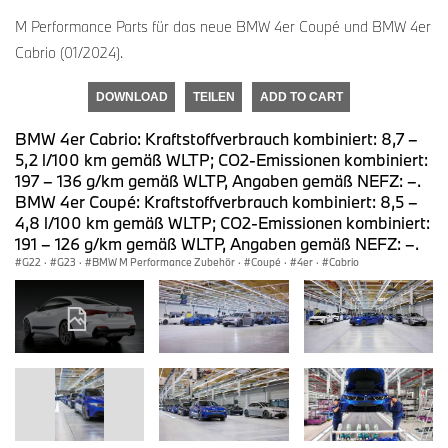
M Performance Parts für das neue BMW 4er Coupé und BMW 4er
Cabrio (01/2024).
DOWNLOAD
TEILEN
ADD TO CART
BMW 4er Cabrio: Kraftstoffverbrauch kombiniert: 8,7 –
5,2 l/100 km gemäß WLTP; CO2-Emissionen kombiniert:
197 – 136 g/km gemäß WLTP, Angaben gemäß NEFZ: –.
BMW 4er Coupé: Kraftstoffverbrauch kombiniert: 8,5 –
4,8 l/100 km gemäß WLTP; CO2-Emissionen kombiniert:
191 – 126 g/km gemäß WLTP, Angaben gemäß NEFZ: –.
G22
·
G23
·
BMW M Performance Zubehör
·
Coupé
·
4er
·
Cabrio