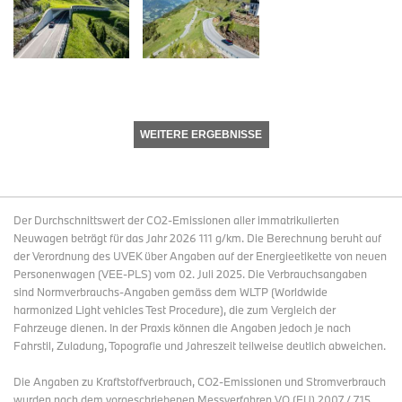
WEITERE ERGEBNISSE
Der Durchschnittswert der CO2-Emissionen aller immatrikulierten
Neuwagen beträgt für das Jahr 2026 111 g/km. Die Berechnung beruht auf
der Verordnung des UVEK über Angaben auf der Energieetikette von neuen
Personenwagen (VEE-PLS) vom 02. Juli 2025. Die Verbrauchsangaben
sind Normverbrauchs-Angaben gemäss dem WLTP (Worldwide
harmonized Light vehicles Test Procedure), die zum Vergleich der
Fahrzeuge dienen. In der Praxis können die Angaben jedoch je nach
Fahrstil, Zuladung, Topografie und Jahreszeit teilweise deutlich abweichen.
Die Angaben zu Kraftstoffverbrauch, CO2-Emissionen und Stromverbrauch
wurden nach dem vorgeschriebenen Messverfahren VO (EU) 2007 / 715