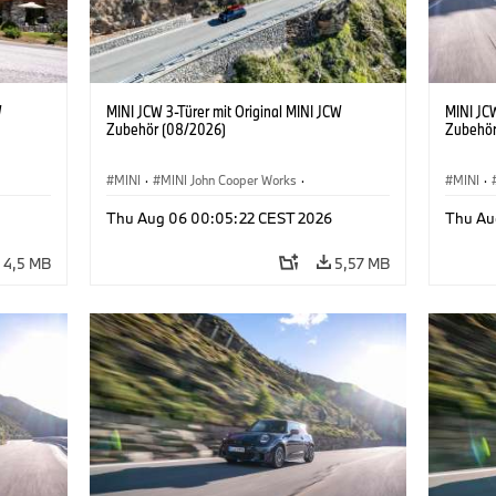
W
MINI JCW 3-Türer mit Original MINI JCW
MINI JCW
Zubehör (08/2026)
Zubehör
MINI
·
MINI John Cooper Works
·
MINI
·
John Cooper Works
·
John C
Thu Aug 06 00:05:22 CEST 2026
Thu Au
Sonderausstattungen, Zubehör
Sonder
4,5 MB
5,57 MB