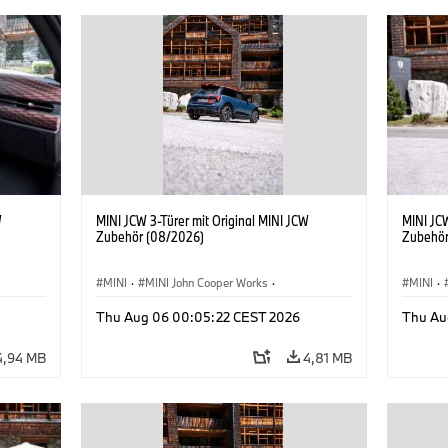
W
MINI JCW 3-Türer mit Original MINI JCW
MINI JCW
Zubehör (08/2026)
Zubehör
MINI
·
MINI John Cooper Works
·
MINI
·
John Cooper Works
·
John C
Thu Aug 06 00:05:22 CEST 2026
Thu Au
Sonderausstattungen, Zubehör
Sonder
4,94 MB
4,81 MB