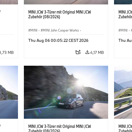
W
MINI JCW 3-Türer mit Original MINI JCW
MINI JCW
Zubehör (08/2026)
Zubehör
MINI
·
MINI John Cooper Works
·
MINI
·
John Cooper Works
·
John C
Thu Aug 06 00:05:22 CEST 2026
Thu Au
Sonderausstattungen, Zubehör
Sonder
3,73 MB
4,17 MB
W
MINI JCW 3-Türer mit Original MINI JCW
MINI JCW
Zubehör (08/2026)
Zubehör