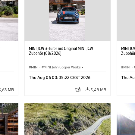
W
MINI JCW 3-Türer mit Original MINI JCW
MINI JCW
Zubehör (08/2026)
Zubehör
MINI
·
MINI John Cooper Works
·
MINI
·
John Cooper Works
·
John C
Thu Aug 06 00:05:22 CEST 2026
Thu Au
Sonderausstattungen, Zubehör
Sonder
5,63 MB
5,48 MB