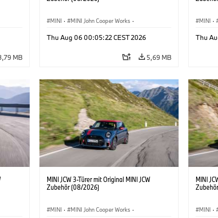
MINI
·
MINI John Cooper Works
·
MINI
·
John Cooper Works
·
John C
Thu Aug 06 00:05:22 CEST 2026
Thu Au
Sonderausstattungen, Zubehör
Sonder
3,79 MB
5,69 MB
W
MINI JCW 3-Türer mit Original MINI JCW
MINI JCW
Zubehör (08/2026)
Zubehör
MINI
·
MINI John Cooper Works
·
MINI
·