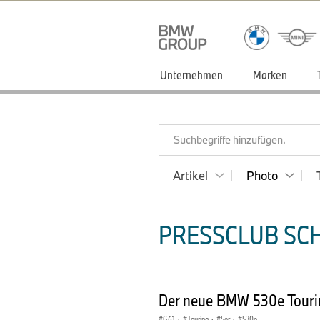
Unternehmen
Marken
Suchbegriffe hinzufügen.
Artikel
Photo
PRESSCLUB SCH
Der neue BMW 530e Touring
G61
·
Touring
·
5er
·
530e