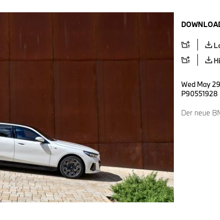
DOWNLOAD
L
H
Wed May 29 
P90551928
Der neue BMW