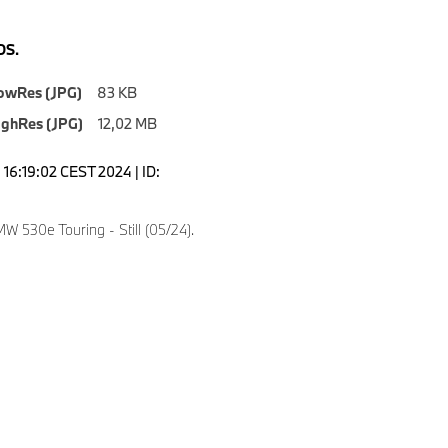
S.
owRes (JPG)
83 KB
ighRes (JPG)
12,02 MB
16:19:02 CEST 2024 | ID:
 530e Touring - Still (05/24).