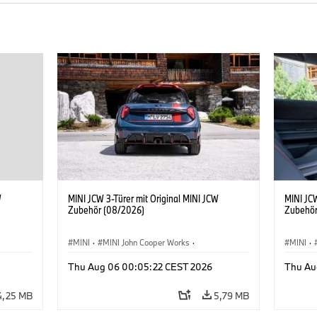
W
MINI JCW 3-Türer mit Original MINI JCW
MINI JCW
Zubehör (08/2026)
Zubehör
MINI
·
MINI John Cooper Works
·
MINI
·
John Cooper Works
·
John C
Thu Aug 06 00:05:22 CEST 2026
Thu Au
Sonderausstattungen, Zubehör
Sonder
4,25 MB
5,79 MB